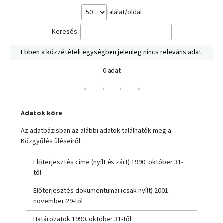
találat/oldal
Keresés:
Ebben a közzétételi egységben jelenleg nincs releváns adat.
0 adat
«
‹
›
»
Adatok köre
Az adatbázisban az alábbi adatok találhatók meg a
Közgyűlés üléseiről:
Előterjesztés címe (nyílt és zárt) 1990. október 31-
től
Előterjesztés dokumentumai (csak nyílt) 2001.
november 29-től
Határozatok 1990. október 31-től