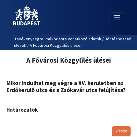
BUDAPEST
Tevékenységre, működésre vonatkozó adatok / Döntéshozatal,
ülések / A Fővárosi Közgyűlés ülései
A Fővárosi Közgyűlés ülései
Mikor indulhat meg végre a XV. kerületben az
Erdőkerülő utca és a Zsókavár utca felújítása?
Határozatok
Vissza