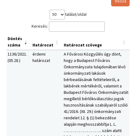
Vissza
találat/oldal
Keresés:
Döntés
száma
Határozat
Határozat szövege
1136/2021.
érdemi
A Fővárosi Közgyűlés úgy dönt,
(05.28.)
határozat
hogy a Budapest Főváros
Önkormányzata tulajdonában lévő
önkormányzati lakások
bérbeadásának feltételeiről, a
lakbérek mértékéről, valamint a
Budapest Főváros Önkormányzatát
megillető bérlőkiválasztási jogok
hasznosításának szabályairól szóló
41/2016. (XII. 29.) önkormányzati
rendelet 12. § (1) bekezdése
alapján meghosszabbítja L. L.
……………………….. szám alatti