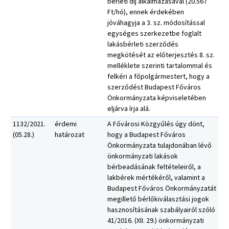
bérleti díj alkalmazásával (20.567
Ft/hó), ennek érdekében
jóváhagyja a 3. sz. módosítással
egységes szerkezetbe foglalt
lakásbérleti szerződés
megkötését az előterjesztés 8. sz.
melléklete szerinti tartalommal és
felkéri a főpolgármestert, hogy a
szerződést Budapest Főváros
Önkormányzata képviseletében
eljárva írja alá.
1132/2021.
érdemi
A Fővárosi Közgyűlés úgy dönt,
(05.28.)
határozat
hogy a Budapest Főváros
Önkormányzata tulajdonában lévő
önkormányzati lakások
bérbeadásának feltételeiről, a
lakbérek mértékéről, valamint a
Budapest Főváros Önkormányzatát
megillető bérlőkiválasztási jogok
hasznosításának szabályairól szóló
41/2016. (XII. 29.) önkormányzati