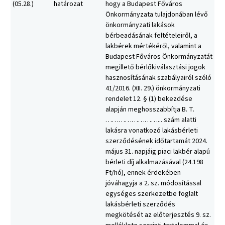
(05.28.)
határozat
hogy a Budapest Főváros
Önkormányzata tulajdonában lévő
önkormányzati lakások
bérbeadásának feltételeiről, a
lakbérek mértékéről, valamint a
Budapest Főváros Önkormányzatát
megillető bérlőkiválasztási jogok
hasznosításának szabályairól szóló
41/2016. (XII. 29.) önkormányzati
rendelet 12. § (1) bekezdése
alapján meghosszabbítja B. T.
……………………... szám alatti
lakásra vonatkozó lakásbérleti
szerződésének időtartamát 2024.
május 31. napjáig piaci lakbér alapú
bérleti díj alkalmazásával (24.198
Ft/hó), ennek érdekében
jóváhagyja a 2. sz. módosítással
egységes szerkezetbe foglalt
lakásbérleti szerződés
megkötését az előterjesztés 9. sz.