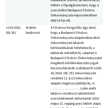
melléklete szerinti tartalommal és
felkéri a főpolgármestert, hogy a
szerződést Budapest Főváros
Önkormányzata képviseletében
eljárva írja alá.
1133/2021.
érdemi
A Fővárosi Közgyűlés úgy dönt,
(05.28.)
határozat
hogy a Budapest Főváros
Önkormányzata tulajdonában lévő
önkormányzati lakások
bérbeadásának feltételeiről, a
lakbérek mértékéről, valamint a
Budapest Főváros Önkormányzatát
megillető bérlőkiválasztási jogok
hasznosításának szabályairól szóló
41/2016. (XII. 29.) önkormányzati
rendelet 12. § (1) bekezdése
alapján meghosszabbítja Ny. A.
………………………. szám alatti
lakásra vonatkozó lakásbérleti
szerződésének időtartamát 2024.
május 31. napjáig piaci lakbér alapú