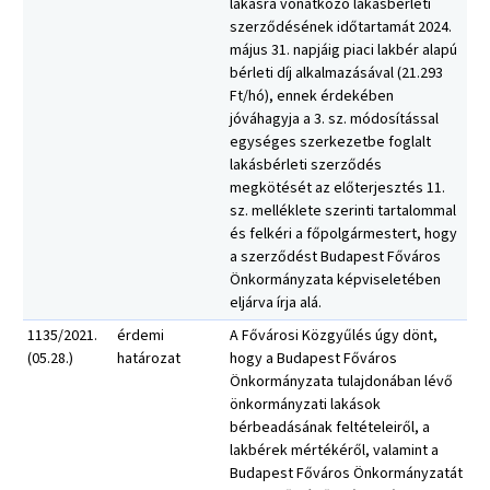
lakásra vonatkozó lakásbérleti
szerződésének időtartamát 2024.
május 31. napjáig piaci lakbér alapú
bérleti díj alkalmazásával (21.293
Ft/hó), ennek érdekében
jóváhagyja a 3. sz. módosítással
egységes szerkezetbe foglalt
lakásbérleti szerződés
megkötését az előterjesztés 11.
sz. melléklete szerinti tartalommal
és felkéri a főpolgármestert, hogy
a szerződést Budapest Főváros
Önkormányzata képviseletében
eljárva írja alá.
1135/2021.
érdemi
A Fővárosi Közgyűlés úgy dönt,
(05.28.)
határozat
hogy a Budapest Főváros
Önkormányzata tulajdonában lévő
önkormányzati lakások
bérbeadásának feltételeiről, a
lakbérek mértékéről, valamint a
Budapest Főváros Önkormányzatát