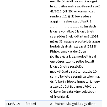
megillető bérlőkiválasztási jogok
hasznosításának szabályairól szóló
41/2016. (XII. 29.) önkormányzati
rendelet 12. § (1) bekezdése
alapján meghosszabbítja R. E.
……………………….. szám alatti
lakásra vonatkozó lakásbérleti
szerződésének időtartamát 2024.
május 31. napjáig piaci lakbér alapú
bérleti díj alkalmazásával (24.198
Ft/hó), ennek érdekében
jóváhagyja a 3. sz. módosítással
egységes szerkezetbe foglalt
lakásbérleti szerződés
megkötését az előterjesztés 10.
sz. melléklete szerinti tartalommal
és felkéri a főpolgármestert, hogy
a szerződést Budapest Főváros
Önkormányzata képviseletében
eljárva írja alá.
1134/2021.
érdemi
A Fővárosi Közgyűlés úgy dönt,