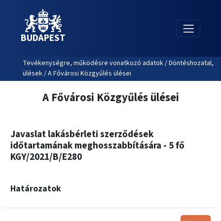
BUDAPEST
Tevékenységre, működésre vonatkozó adatok / Döntéshozatal,
ülések / A Fővárosi Közgyűlés ülései
A Fővárosi Közgyűlés ülései
Javaslat lakásbérleti szerződések
időtartamának meghosszabbítására - 5 fő
KGY/2021/B/E280
Határozatok