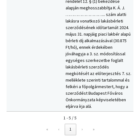
rendelet 12. § (1) bekezdése
alapján meghosszabbítja K. Á. J.
………………………... szám alatti
lakásra vonatkozó lakásbérleti
szerződésének időtartamát 2024.
május 31. napjáig piaci lakbér alapú
bérleti díj alkalmazásával (30.875
Ft/hó), ennek érdekében
jóváhagyja a 3. sz. módosítással
egységes szerkezetbe foglalt
lakásbérleti szerződés
megkötését az előterjesztés 7. sz.
melléklete szerinti tartalommal és
felkéri a főpolgármestert, hogy a
szerződést Budapest Főváros
Önkormányzata képviseletében
eljárva írja alá.
1 - 5 / 5
«
‹
1
›
»