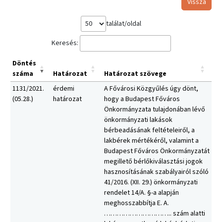
Vissza
találat/oldal
Keresés:
Döntés
száma
Határozat
Határozat szövege
1131/2021.
érdemi
A Fővárosi Közgyűlés úgy dönt,
(05.28.)
határozat
hogy a Budapest Főváros
Önkormányzata tulajdonában lévő
önkormányzati lakások
bérbeadásának feltételeiről, a
lakbérek mértékéről, valamint a
Budapest Főváros Önkormányzatát
megillető bérlőkiválasztási jogok
hasznosításának szabályairól szóló
41/2016. (XII. 29.) önkormányzati
rendelet 14/A. §-a alapján
meghosszabbítja E. A.
………………………….. szám alatti