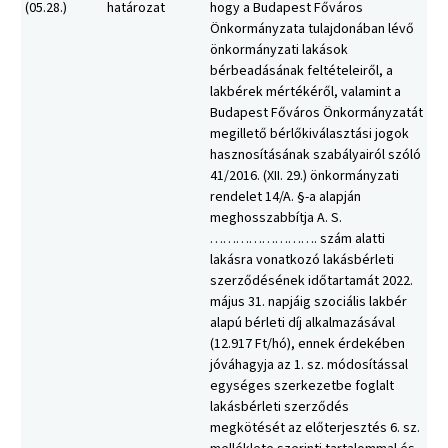
(05.28.)
határozat
hogy a Budapest Főváros
Önkormányzata tulajdonában lévő
önkormányzati lakások
bérbeadásának feltételeiről, a
lakbérek mértékéről, valamint a
Budapest Főváros Önkormányzatát
megillető bérlőkiválasztási jogok
hasznosításának szabályairól szóló
41/2016. (XII. 29.) önkormányzati
rendelet 14/A. §-a alapján
meghosszabbítja A. S.
……………………. szám alatti
lakásra vonatkozó lakásbérleti
szerződésének időtartamát 2022.
május 31. napjáig szociális lakbér
alapú bérleti díj alkalmazásával
(12.917 Ft/hó), ennek érdekében
jóváhagyja az 1. sz. módosítással
egységes szerkezetbe foglalt
lakásbérleti szerződés
megkötését az előterjesztés 6. sz.