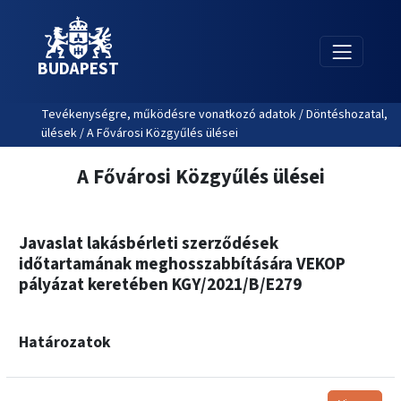
BUDAPEST
Tevékenységre, működésre vonatkozó adatok / Döntéshozatal,
ülések / A Fővárosi Közgyűlés ülései
A Fővárosi Közgyűlés ülései
Javaslat lakásbérleti szerződések
időtartamának meghosszabbítására VEKOP
pályázat keretében KGY/2021/B/E279
Határozatok