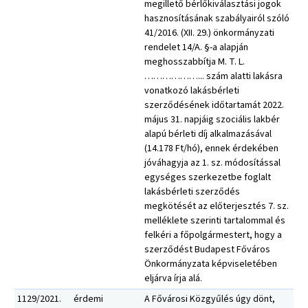
megillető bérlőkiválasztási jogok
hasznosításának szabályairól szóló
41/2016. (XII. 29.) önkormányzati
rendelet 14/A. §-a alapján
meghosszabbítja M. T. L.
………………... szám alatti lakásra
vonatkozó lakásbérleti
szerződésének időtartamát 2022.
május 31. napjáig szociális lakbér
alapú bérleti díj alkalmazásával
(14.178 Ft/hó), ennek érdekében
jóváhagyja az 1. sz. módosítással
egységes szerkezetbe foglalt
lakásbérleti szerződés
megkötését az előterjesztés 7. sz.
melléklete szerinti tartalommal és
felkéri a főpolgármestert, hogy a
szerződést Budapest Főváros
Önkormányzata képviseletében
eljárva írja alá.
1129/2021.
érdemi
A Fővárosi Közgyűlés úgy dönt,