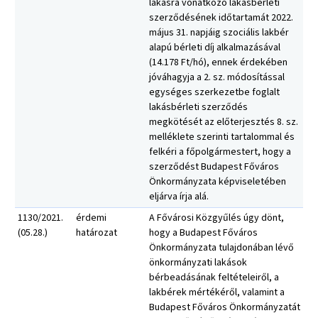
lakásra vonatkozó lakásbérleti
szerződésének időtartamát 2022.
május 31. napjáig szociális lakbér
alapú bérleti díj alkalmazásával
(14.178 Ft/hó), ennek érdekében
jóváhagyja a 2. sz. módosítással
egységes szerkezetbe foglalt
lakásbérleti szerződés
megkötését az előterjesztés 8. sz.
melléklete szerinti tartalommal és
felkéri a főpolgármestert, hogy a
szerződést Budapest Főváros
Önkormányzata képviseletében
eljárva írja alá.
1130/2021.
érdemi
A Fővárosi Közgyűlés úgy dönt,
(05.28.)
határozat
hogy a Budapest Főváros
Önkormányzata tulajdonában lévő
önkormányzati lakások
bérbeadásának feltételeiről, a
lakbérek mértékéről, valamint a
Budapest Főváros Önkormányzatát