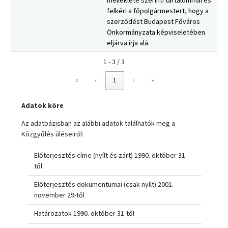
melléklete szerinti tartalommal és
felkéri a főpolgármestert, hogy a
szerződést Budapest Főváros
Önkormányzata képviseletében
eljárva írja alá.
1 - 3 / 3
«
‹
1
›
»
Adatok köre
Az adatbázisban az alábbi adatok találhatók meg a
Közgyűlés üléseiről:
Előterjesztés címe (nyílt és zárt) 1990. október 31-
től
Előterjesztés dokumentumai (csak nyílt) 2001.
november 29-től
Határozatok 1990. október 31-től