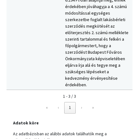
6.294 Ft-ban állapítja meg, ennek
érdekében jóváhagyja a 4. számú
módosítással egységes
szerkezetbe foglalt lakásbérleti
szerződés megkötését az
előterjesztés 2. számú melléklete
szerinti tartalommal és felkéri a
főpolgármestert, hogy a
szerződést Budapest Főváros
Önkormányzata képviseletében
eljárva írja alá és tegye meg a
szükséges lépéseket a
kedvezmény érvényesítése
érdekében.
1 - 3 / 3
«
‹
1
›
»
Adatok köre
Az adatbázisban az alábbi adatok találhatók meg a