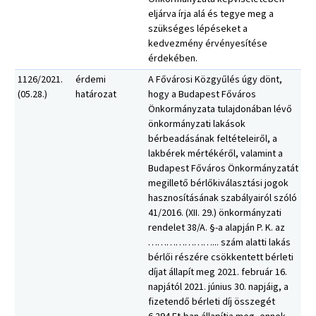
eljárva írja alá és tegye meg a
szükséges lépéseket a
kedvezmény érvényesítése
érdekében.
1126/2021.
érdemi
A Fővárosi Közgyűlés úgy dönt,
(05.28.)
határozat
hogy a Budapest Főváros
Önkormányzata tulajdonában lévő
önkormányzati lakások
bérbeadásának feltételeiről, a
lakbérek mértékéről, valamint a
Budapest Főváros Önkormányzatát
megillető bérlőkiválasztási jogok
hasznosításának szabályairól szóló
41/2016. (XII. 29.) önkormányzati
rendelet 38/A. §-a alapján P. K. az
…………………... szám alatti lakás
bérlői részére csökkentett bérleti
díjat állapít meg 2021. február 16.
napjától 2021. június 30. napjáig, a
fizetendő bérleti díj összegét