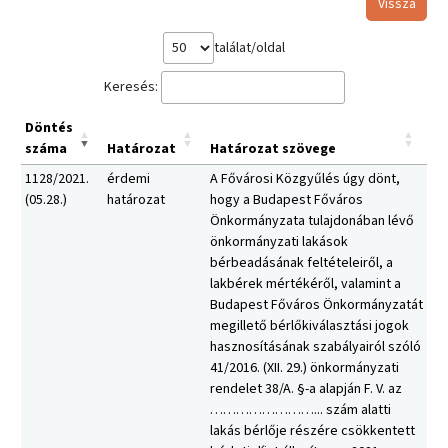
Vissza
találat/oldal
Keresés:
Döntés
száma
Határozat
Határozat szövege
1128/2021.
érdemi
A Fővárosi Közgyűlés úgy dönt,
(05.28.)
határozat
hogy a Budapest Főváros
Önkormányzata tulajdonában lévő
önkormányzati lakások
bérbeadásának feltételeiről, a
lakbérek mértékéről, valamint a
Budapest Főváros Önkormányzatát
megillető bérlőkiválasztási jogok
hasznosításának szabályairól szóló
41/2016. (XII. 29.) önkormányzati
rendelet 38/A. §-a alapján F. V. az
……………………... szám alatti
lakás bérlője részére csökkentett