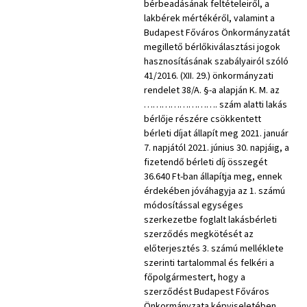
bérbeadásának feltételeiről, a
lakbérek mértékéről, valamint a
Budapest Főváros Önkormányzatát
megillető bérlőkiválasztási jogok
hasznosításának szabályairól szóló
41/2016. (XII. 29.) önkormányzati
rendelet 38/A. §-a alapján K. M. az
……………………. szám alatti lakás
bérlője részére csökkentett
bérleti díjat állapít meg 2021. január
7. napjától 2021. június 30. napjáig, a
fizetendő bérleti díj összegét
36.640 Ft-ban állapítja meg, ennek
érdekében jóváhagyja az 1. számú
módosítással egységes
szerkezetbe foglalt lakásbérleti
szerződés megkötését az
előterjesztés 3. számú melléklete
szerinti tartalommal és felkéri a
főpolgármestert, hogy a
szerződést Budapest Főváros
Önkormányzata képviseletében