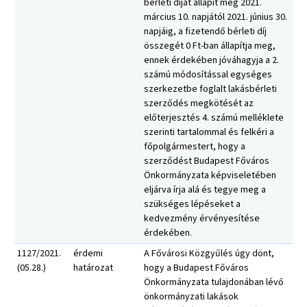
bérleti díjat állapít meg 2021.
március 10. napjától 2021. június 30.
napjáig, a fizetendő bérleti díj
összegét 0 Ft-ban állapítja meg,
ennek érdekében jóváhagyja a 2.
számú módosítással egységes
szerkezetbe foglalt lakásbérleti
szerződés megkötését az
előterjesztés 4. számú melléklete
szerinti tartalommal és felkéri a
főpolgármestert, hogy a
szerződést Budapest Főváros
Önkormányzata képviseletében
eljárva írja alá és tegye meg a
szükséges lépéseket a
kedvezmény érvényesítése
érdekében.
1127/2021.
érdemi
A Fővárosi Közgyűlés úgy dönt,
(05.28.)
határozat
hogy a Budapest Főváros
Önkormányzata tulajdonában lévő
önkormányzati lakások