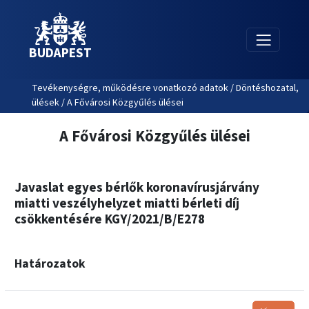
BUDAPEST
Tevékenységre, működésre vonatkozó adatok / Döntéshozatal,
ülések / A Fővárosi Közgyűlés ülései
A Fővárosi Közgyűlés ülései
Javaslat egyes bérlők koronavírusjárvány
miatti veszélyhelyzet miatti bérleti díj
csökkentésére KGY/2021/B/E278
Határozatok