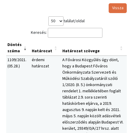
Vissza
találat/oldal
Keresés:
Döntés
száma
Határozat
Határozat szövege
1109/2021.
érdemi
A Fővárosi Közgyűlés úgy dönt,
(05.28.)
határozat
hogy a Budapest Főváros
Önkormányzata Szervezeti és
Működési Szabályzatáról szóló
1/2020. (II. 5.) önkormányzati
rendelet 1. mellékletében foglalt
táblázat 2.9. sora szerinti
hatáskörben eljárva, a 2019.
augusztus 9. napján kelt és 2021.
május 5. napján közölt adásvételi
előszerződés alapján Budapest VI.
kerület, 29349/0/A/27 hrsz. alatt