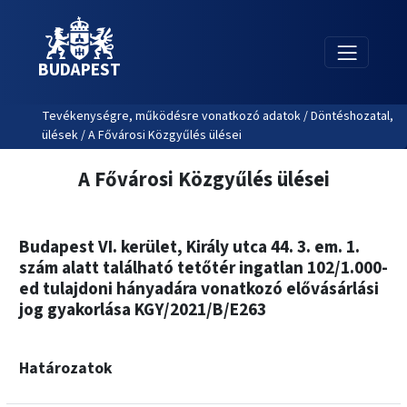
BUDAPEST
Tevékenységre, működésre vonatkozó adatok / Döntéshozatal,
ülések / A Fővárosi Közgyűlés ülései
A Fővárosi Közgyűlés ülései
Budapest VI. kerület, Király utca 44. 3. em. 1.
szám alatt található tetőtér ingatlan 102/1.000-
ed tulajdoni hányadára vonatkozó elővásárlási
jog gyakorlása KGY/2021/B/E263
Határozatok