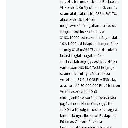
felvett, természetben a Budapest
VI. kerület, Király utca 44. 3. em. 1.
szám alatt található, 638 m&#178;
alapterületű, tetőtér
megnevezésű ingatlan – a közös
tulajdonból hozzá tartozó
3193/10000-ed eszmei hányaddal –
102/1.000-ed tulajdoni hányadának
– mely 81,9 m&#178; alapterületű
lakást foglal magába, és a
földhivatali bejegyzést követően
várhatóan 29349/0/A/33 helyrajzi
számon kerül nyilvántartásba
vételre –, 87.619.048 Ft + 5% áfa,
azaz bruttó 92.000.000 Ft vételáron
Vevő részére történő
elidegenítése során elővásárlási
jogával nem kíván élni, egyúttal
felkéri a főpolgármestert, hogy a
lemondó nyilatkozatot Budapest
Főváros Önkormányzata
képviseletében eljárva írja alá.