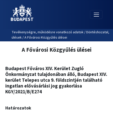
BUDAPEST
Tevékenységre, működésre vonatkozó adatok / Döntéshozatal,
ülések / A Fővárosi Közgyűlés ülései
A Fővárosi Közgyűlés ülései
Budapest Főváros XIV. Kerület Zugló
Önkormányzat tulajdonában álló, Budapest XIV.
kerület Telepes utca 9. földszintjén található
ingatlan elővásárlási jog gyakorlása
KGY/2021/B/E274
Határozatok