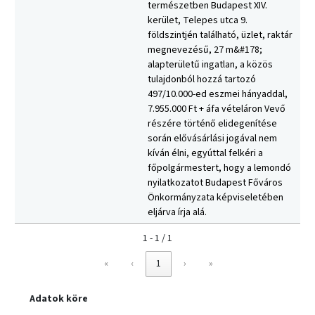
természetben Budapest XIV.
kerület, Telepes utca 9.
földszintjén található, üzlet, raktár
megnevezésű, 27 m&#178;
alapterületű ingatlan, a közös
tulajdonból hozzá tartozó
497/10.000-ed eszmei hányaddal,
7.955.000 Ft + áfa vételáron Vevő
részére történő elidegenítése
során elővásárlási jogával nem
kíván élni, egyúttal felkéri a
főpolgármestert, hogy a lemondó
nyilatkozatot Budapest Főváros
Önkormányzata képviseletében
eljárva írja alá.
1 - 1 / 1
«
‹
1
›
»
Adatok köre