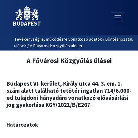
BUDAPEST
Tevékenységre, működésre vonatkozó adatok / Döntéshozatal,
ülések / A Fővárosi Közgyűlés ülései
A Fővárosi Közgyűlés ülései
Budapest VI. kerület, Király utca 44. 3. em. 1.
szám alatt található tetőtér ingatlan 714/6.000-
ed tulajdoni hányadára vonatkozó elővásárlási
jog gyakorlása KGY/2021/B/E267
Határozatok