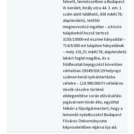
felvett, természetben a Budapest
VI. kerület, Király utca 44. 3. em. 1.
szám alatt található, 638 m&#178;
alapterületű, tetőtér
megnevezésű ingatlan – a közös
tulajdonból hozzá tartozó
3193/10000-ed eszmei hányaddal –
714/6.000-ed tulajdoni hányadának
– mely 101,51 m&#178; alapterületű
lakást foglal magába, és a
földhivatali bejegyzést követően
várhatóan 29349/0/A/29 helyrajzi
számon kerül nyilvántartásba
vételre – 118.990.000 Ft vételáron
Vevők részére történő
elidegenítése során elővásárlási
jogával nem kíván élni, egyúttal
felkéri a főpolgármestert, hogy a
lemondó nyilatkozatot Budapest
Főváros Önkormányzata
képviseletében eljárva írja alá.