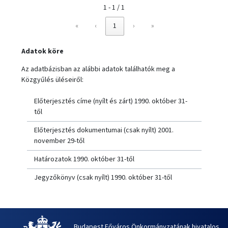
1 - 1 / 1
«
‹
1
›
»
Adatok köre
Az adatbázisban az alábbi adatok találhatók meg a
Közgyűlés üléseiről:
Előterjesztés címe (nyílt és zárt) 1990. október 31-
től
Előterjesztés dokumentumai (csak nyílt) 2001.
november 29-től
Határozatok 1990. október 31-től
Jegyzőkönyv (csak nyílt) 1990. október 31-től
Budapest Főváros Önkormányzatának hivatalos