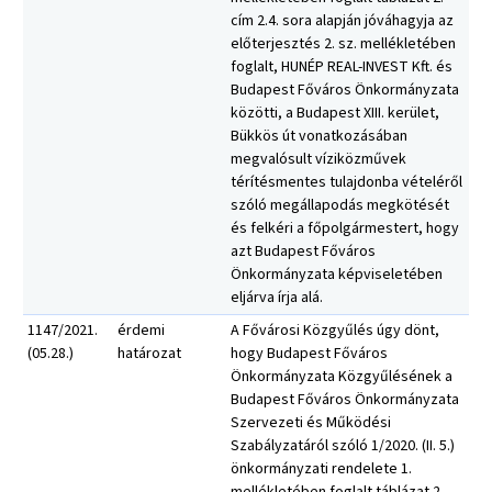
cím 2.4. sora alapján jóváhagyja az
előterjesztés 2. sz. mellékletében
foglalt, HUNÉP REAL-INVEST Kft. és
Budapest Főváros Önkormányzata
közötti, a Budapest XIII. kerület,
Bükkös út vonatkozásában
megvalósult víziközművek
térítésmentes tulajdonba vételéről
szóló megállapodás megkötését
és felkéri a főpolgármestert, hogy
azt Budapest Főváros
Önkormányzata képviseletében
eljárva írja alá.
1147/2021.
érdemi
A Fővárosi Közgyűlés úgy dönt,
(05.28.)
határozat
hogy Budapest Főváros
Önkormányzata Közgyűlésének a
Budapest Főváros Önkormányzata
Szervezeti és Működési
Szabályzatáról szóló 1/2020. (II. 5.)
önkormányzati rendelete 1.