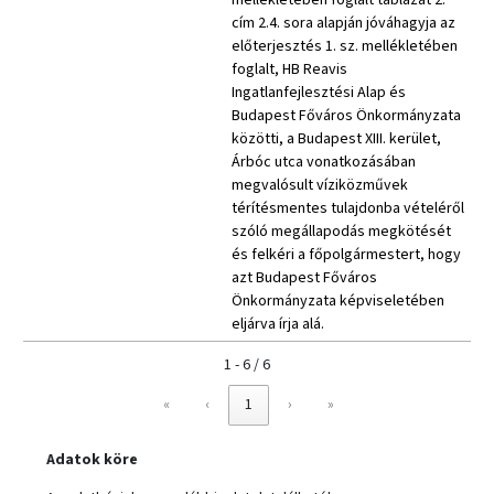
mellékletében foglalt táblázat 2.
cím 2.4. sora alapján jóváhagyja az
előterjesztés 1. sz. mellékletében
foglalt, HB Reavis
Ingatlanfejlesztési Alap és
Budapest Főváros Önkormányzata
közötti, a Budapest XIII. kerület,
Árbóc utca vonatkozásában
megvalósult víziközművek
térítésmentes tulajdonba vételéről
szóló megállapodás megkötését
és felkéri a főpolgármestert, hogy
azt Budapest Főváros
Önkormányzata képviseletében
eljárva írja alá.
1 - 6 / 6
«
‹
1
›
»
Adatok köre