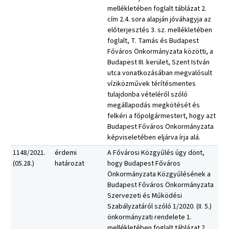
mellékletében foglalt táblázat 2.
cím 2.4. sora alapján jóváhagyja az
előterjesztés 3. sz. mellékletében
foglalt, T. Tamás és Budapest
Főváros Önkormányzata közötti, a
Budapest III. kerület, Szent István
utca vonatkozásában megvalósult
víziközművek térítésmentes
tulajdonba vételéről szóló
megállapodás megkötését és
felkéri a főpolgármestert, hogy azt
Budapest Főváros Önkormányzata
képviseletében eljárva írja alá.
1148/2021.
érdemi
A Fővárosi Közgyűlés úgy dönt,
(05.28.)
határozat
hogy Budapest Főváros
Önkormányzata Közgyűlésének a
Budapest Főváros Önkormányzata
Szervezeti és Működési
Szabályzatáról szóló 1/2020. (II. 5.)
önkormányzati rendelete 1.
mellékletében foglalt táblázat 2.