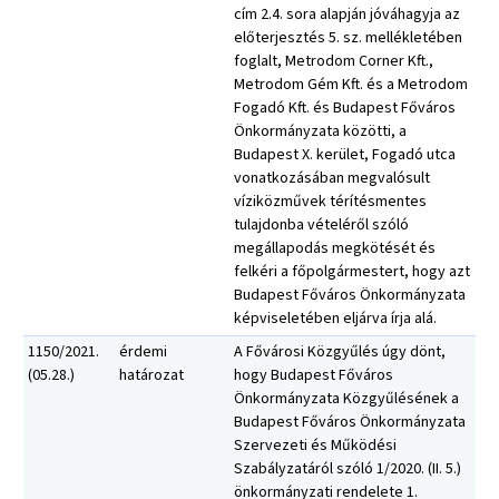
cím 2.4. sora alapján jóváhagyja az
előterjesztés 5. sz. mellékletében
foglalt, Metrodom Corner Kft.,
Metrodom Gém Kft. és a Metrodom
Fogadó Kft. és Budapest Főváros
Önkormányzata közötti, a
Budapest X. kerület, Fogadó utca
vonatkozásában megvalósult
víziközművek térítésmentes
tulajdonba vételéről szóló
megállapodás megkötését és
felkéri a főpolgármestert, hogy azt
Budapest Főváros Önkormányzata
képviseletében eljárva írja alá.
1150/2021.
érdemi
A Fővárosi Közgyűlés úgy dönt,
(05.28.)
határozat
hogy Budapest Főváros
Önkormányzata Közgyűlésének a
Budapest Főváros Önkormányzata
Szervezeti és Működési
Szabályzatáról szóló 1/2020. (II. 5.)
önkormányzati rendelete 1.