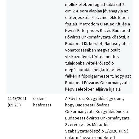
mellékletében foglalt táblázat 2.
cím 2.4. sora alapján jóváhagyja az
előterjesztés 4. sz. mellékletében
foglalt, Metrodom CH-Kleo Kft. és a
Nevali Enterprises Kft. és Budapest
Főváros Önkormányzata közötti, a
Budapest IX. kerület, Nádasdy utca
vonatkozásában megvalósult
víziközművek térítésmentes
tulajdonba vételéről szóló
megállapodás megkötését és
felkéri a főpolgármestert, hogy azt
Budapest Főváros Önkormányzata
képviseletében eljárva írja alá.
1149/2021.
érdemi
A Fővárosi Közgyűlés úgy dönt,
(05.28.)
határozat
hogy Budapest Főváros
Önkormányzata Közgyűlésének a
Budapest Főváros Önkormányzata
Szervezeti és Működési
Szabályzatáról szóló 1/2020. (II. 5.)
önkormányzati rendelete 1.