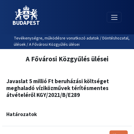
BUDAPEST
Tevékenységre, működésre vonatkozó adatok / Döntéshozatal,
ülések / A Fővárosi Közgyűlés ülései
A Fővárosi Közgyűlés ülései
Javaslat 5 millió Ft beruházási költséget
meghaladó víziközművek térítésmentes
átvételéről KGY/2021/B/E289
Határozatok