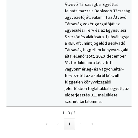
Átvevő Társaságba. Egyúttal
felhatalmazza a Beolvadó Társaság
ügyvezetőjét, valamint az Átvevő
Társaság vezérigazgatóját az
Egyesülési Terv és az Egyesülési
Szerződés aláírására. f) jóváhagyja
a REK Kft., mint jogelőd Beolvadó
Társaság független könyvvizsgáló
által ellenőrzött, 2020. december
31. fordulónapra készített
vagyonmérleg- és vagyonleltár-
tervezetét az azokról készült
független könyvvizsgálói
jelentésben foglaltakkal együtt, az
előterjesztés 3.1. melléklete
szerinti tartalommal.
1 - 3 / 3
«
‹
1
›
»