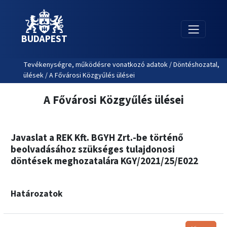
BUDAPEST
Tevékenységre, működésre vonatkozó adatok / Döntéshozatal,
ülések / A Fővárosi Közgyűlés ülései
A Fővárosi Közgyűlés ülései
Javaslat a REK Kft. BGYH Zrt.-be történő
beolvadásához szükséges tulajdonosi
döntések meghozatalára KGY/2021/25/E022
Határozatok