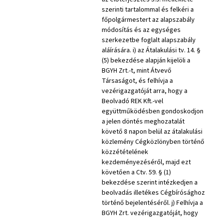
szerinti tartalommal és felkéri a
főpolgármestert az alapszabály
módosítás és az egységes
szerkezetbe foglalt alapszabály
aláírására. i) az Átalakulási tv. 14. §
(5) bekezdése alapján kijelöli a
BGYH Zrt.-t, mint Átvevő
Társaságot, és felhívja a
vezérigazgatóját arra, hogy a
Beolvadó REK Kft.-vel
együttműködésben gondoskodjon
a jelen döntés meghozatalát
követő 8 napon belül az átalakulási
közlemény Cégközlönyben történő
közzétételének
kezdeményezéséről, majd ezt
követően a Ctv. 59. § (1)
bekezdése szerint intézkedjen a
beolvadás illetékes Cégbírósághoz
történő bejelentéséről. j) Felhívja a
BGYH Zrt. vezérigazgatóját, hogy