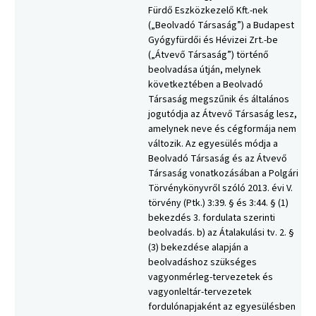
Fürdő Eszközkezelő Kft.-nek
(„Beolvadó Társaság”) a Budapest
Gyógyfürdői és Hévizei Zrt.-be
(„Átvevő Társaság”) történő
beolvadása útján, melynek
következtében a Beolvadó
Társaság megszűnik és általános
jogutódja az Átvevő Társaság lesz,
amelynek neve és cégformája nem
változik. Az egyesülés módja a
Beolvadó Társaság és az Átvevő
Társaság vonatkozásában a Polgári
Törvénykönyvről szóló 2013. évi V.
törvény (Ptk.) 3:39. § és 3:44. § (1)
bekezdés 3. fordulata szerinti
beolvadás. b) az Átalakulási tv. 2. §
(3) bekezdése alapján a
beolvadáshoz szükséges
vagyonmérleg-tervezetek és
vagyonleltár-tervezetek
fordulónapjaként az egyesülésben