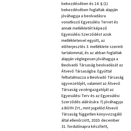
bekezdésében és 14. § (1)
bekezdésében foglaltak alapján
jóváhagyja a beolvadásra
vonatkozó Egyesülési Tervet és
annak mellékletét képező
Egyesülési Szerződést azok
mellékleteivel együtt, az
előterjesztés 3. melléklete szerinti
tartalommal, és az abban foglaltak
alapján véglegesen jóváhagyja a
Beolvadó Társaság beolvadását az
Átvevő Társaságba. Egyúttal
felhatalmazza a Beolvadó Társaság
ügyvezetőjét, valamint az Átvevő
Társaság vezérigazgatóját az
Egyesülési Terv és az Egyesülési
Szerződés aláírására. f) jóváhagyja
a BGYH Zrt., mint jogelőd Átvevő
Társaság független könyvvizsgáló
által ellenőrzött, 2020. december
31. fordulónapra készített,