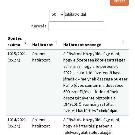
Vissza
találat/oldal
Keresés:
Döntés
száma
Határozat
Határozat szövege
1015/2021.
érdemi
A Fővárosi Közgyűlés úgy dönt,
(05.27.)
határozat
hogy előzetesen kötelezettséget
vállal arra, hogy a felperesnek
2022. január 1-től fizetendő havi
járadék – melynek összege 50 ezer
Ft/hó (éves szinten mindösszesen
600 ezer Ft/év) – fedezetének
összegét évente biztosítja a
„849201 Önkormányzat által
fizetett kártérítés” címkódján.
1014/2021.
érdemi
A Fővárosi Közgyűlés úgy dönt,
(05.27.)
határozat
hogy a kártérítési perben a
felülvizsgálati ítélet alapján