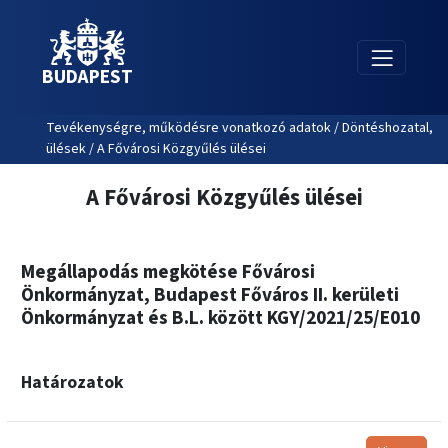
BUDAPEST
Tevékenységre, működésre vonatkozó adatok / Döntéshozatal,
ülések / A Fővárosi Közgyűlés ülései
A Fővárosi Közgyűlés ülései
Megállapodás megkötése Fővárosi
Önkormányzat, Budapest Főváros II. kerületi
Önkormányzat és B.L. között KGY/2021/25/E010
Határozatok