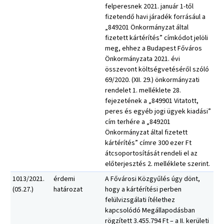
felperesnek 2021. január 1-től
fizetendő havi járadék forrásául a
„849201 Önkormányzat által
fizetett kártérítés” címkódot jelöli
meg, ehhez a Budapest Főváros
Önkormányzata 2021. évi
összevont költségvetéséről szóló
69/2020. (XII. 29.) önkormányzati
rendelet 1. melléklete 28.
fejezetének a „849901 Vitatott,
peres és egyéb jogi ügyek kiadási”
cím terhére a „849201
Önkormányzat által fizetett
kártérítés” címre 300 ezer Ft
átcsoportosítását rendeli el az
előterjesztés 2. melléklete szerint.
1013/2021.
érdemi
A Fővárosi Közgyűlés úgy dönt,
(05.27.)
határozat
hogy a kártérítési perben
felülvizsgálati ítélethez
kapcsolódó Megállapodásban
rögzített 3.455.794 Ft – a II. kerületi