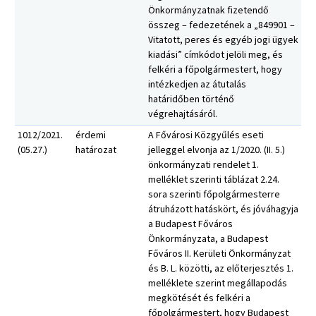
Önkormányzatnak fizetendő
összeg – fedezetének a „849901 –
Vitatott, peres és egyéb jogi ügyek
kiadási” címkódot jelöli meg, és
felkéri a főpolgármestert, hogy
intézkedjen az átutalás
határidőben történő
végrehajtásáról.
1012/2021.
érdemi
A Fővárosi Közgyűlés eseti
(05.27.)
határozat
jelleggel elvonja az 1/2020. (II. 5.)
önkormányzati rendelet 1.
melléklet szerinti táblázat 2.24.
sora szerinti főpolgármesterre
átruházott hatáskört, és jóváhagyja
a Budapest Főváros
Önkormányzata, a Budapest
Főváros II. Kerületi Önkormányzat
és B. L. közötti, az előterjesztés 1.
melléklete szerint megállapodás
megkötését és felkéri a
főpolgármestert, hogy Budapest