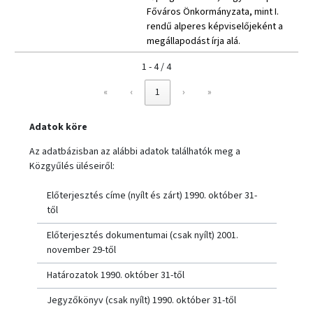
Főváros Önkormányzata, mint I.
rendű alperes képviselőjeként a
megállapodást írja alá.
1 - 4 / 4
«
‹
1
›
»
Adatok köre
Az adatbázisban az alábbi adatok találhatók meg a
Közgyűlés üléseiről:
Előterjesztés címe (nyílt és zárt) 1990. október 31-
től
Előterjesztés dokumentumai (csak nyílt) 2001.
november 29-től
Határozatok 1990. október 31-től
Jegyzőkönyv (csak nyílt) 1990. október 31-től