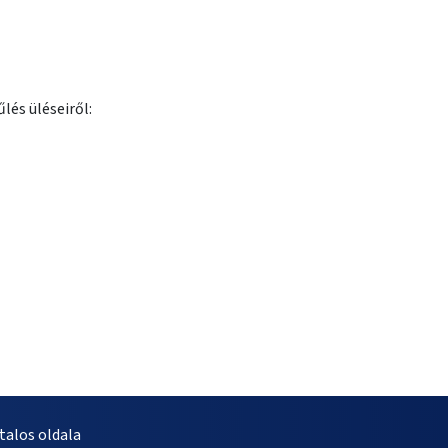
lés üléseiről:
alos oldala