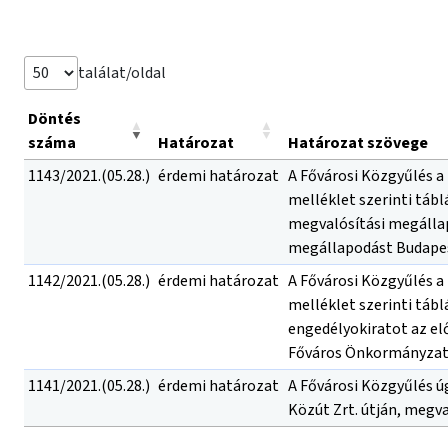
találat/oldal
Döntés
száma
Határozat
Határozat szövege
1143/2021.(05.28.)
érdemi határozat
A Fővárosi Közgyűlés a
melléklet szerinti tábl
megvalósítási megállap
megállapodást Budapest
1142/2021.(05.28.)
érdemi határozat
A Fővárosi Közgyűlés a
melléklet szerinti tábl
engedélyokiratot az el
Főváros Önkormányzata 
1141/2021.(05.28.)
érdemi határozat
A Fővárosi Közgyűlés ú
Közút Zrt. útján, megv