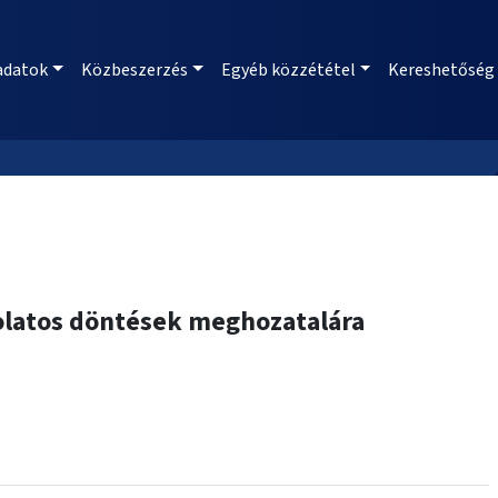
adatok
Közbeszerzés
Egyéb közzététel
Kereshetőség
solatos döntések meghozatalára