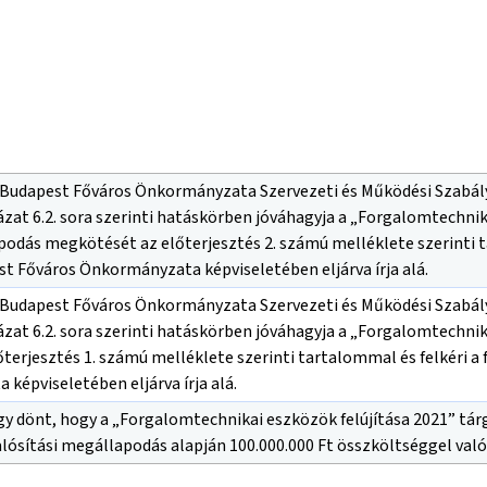
 Budapest Főváros Önkormányzata Szervezeti és Működési Szabályza
ázat 6.2. sora szerinti hatáskörben jóváhagyja a „Forgalomtechni
odás megkötését az előterjesztés 2. számú melléklete szerinti t
 Főváros Önkormányzata képviseletében eljárva írja alá.
 Budapest Főváros Önkormányzata Szervezeti és Működési Szabályza
ázat 6.2. sora szerinti hatáskörben jóváhagyja a „Forgalomtechni
őterjesztés 1. számú melléklete szerinti tartalommal és felkéri 
képviseletében eljárva írja alá.
gy dönt, hogy a „Forgalomtechnikai eszközök felújítása 2021” tárg
alósítási megállapodás alapján 100.000.000 Ft összköltséggel való