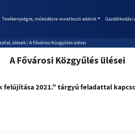
Tevékenységre, működésre vonatkozó adatok
Gazdálkodási 
al, ülések / A Fővárosi Közgyűlés ülései
A Fővárosi Közgyűlés ülései
 felújítása 2021.” tárgyú feladattal kapc