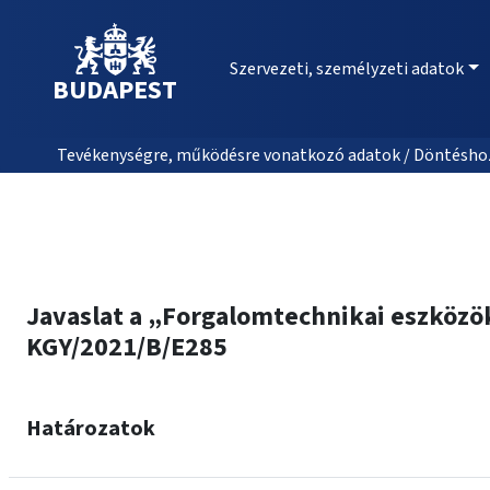
Szervezeti, személyzeti adatok
BUDAPEST
Tevékenységre, működésre vonatkozó adatok / Döntéshozat
Javaslat a „Forgalomtechnikai eszközök
KGY/2021/B/E285
Határozatok