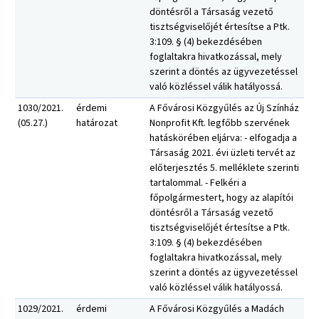
döntésről a Társaság vezető
tisztségviselőjét értesítse a Ptk.
3:109. § (4) bekezdésében
foglaltakra hivatkozással, mely
szerint a döntés az ügyvezetéssel
való közléssel válik hatályossá.
1030/2021.
érdemi
A Fővárosi Közgyűlés az Új Színház
(05.27.)
határozat
Nonprofit Kft. legfőbb szervének
hatáskörében eljárva: - elfogadja a
Társaság 2021. évi üzleti tervét az
előterjesztés 5. melléklete szerinti
tartalommal. - Felkéri a
főpolgármestert, hogy az alapítói
döntésről a Társaság vezető
tisztségviselőjét értesítse a Ptk.
3:109. § (4) bekezdésében
foglaltakra hivatkozással, mely
szerint a döntés az ügyvezetéssel
való közléssel válik hatályossá.
1029/2021.
érdemi
A Fővárosi Közgyűlés a Madách