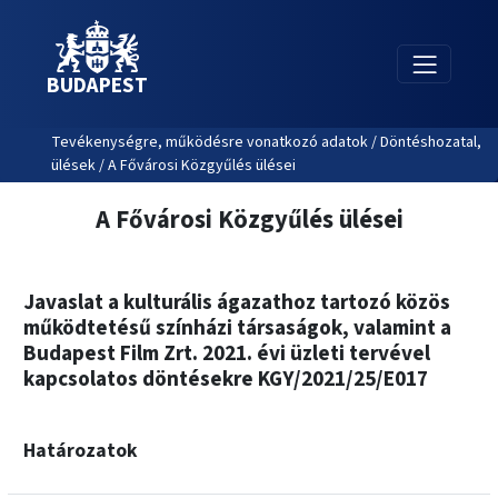
BUDAPEST
Tevékenységre, működésre vonatkozó adatok / Döntéshozatal,
ülések / A Fővárosi Közgyűlés ülései
A Fővárosi Közgyűlés ülései
Javaslat a kulturális ágazathoz tartozó közös
működtetésű színházi társaságok, valamint a
Budapest Film Zrt. 2021. évi üzleti tervével
kapcsolatos döntésekre KGY/2021/25/E017
Határozatok