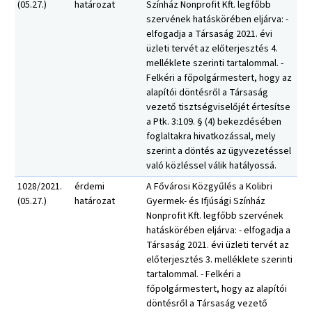
(05.27.)
határozat
Színház Nonprofit Kft. legfőbb
szervének hatáskörében eljárva: -
elfogadja a Társaság 2021. évi
üzleti tervét az előterjesztés 4.
melléklete szerinti tartalommal. -
Felkéri a főpolgármestert, hogy az
alapítói döntésről a Társaság
vezető tisztségviselőjét értesítse
a Ptk. 3:109. § (4) bekezdésében
foglaltakra hivatkozással, mely
szerint a döntés az ügyvezetéssel
való közléssel válik hatályossá.
1028/2021.
érdemi
A Fővárosi Közgyűlés a Kolibri
(05.27.)
határozat
Gyermek- és Ifjúsági Színház
Nonprofit Kft. legfőbb szervének
hatáskörében eljárva: - elfogadja a
Társaság 2021. évi üzleti tervét az
előterjesztés 3. melléklete szerinti
tartalommal. - Felkéri a
főpolgármestert, hogy az alapítói
döntésről a Társaság vezető