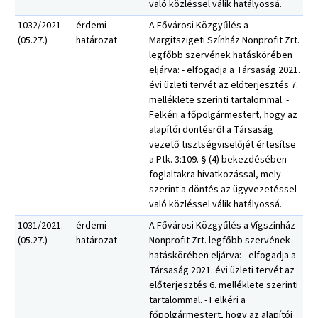
való közléssel válik hatályossá.
1032/2021.
érdemi
A Fővárosi Közgyűlés a
(05.27.)
határozat
Margitszigeti Színház Nonprofit Zrt.
legfőbb szervének hatáskörében
eljárva: - elfogadja a Társaság 2021.
évi üzleti tervét az előterjesztés 7.
melléklete szerinti tartalommal. -
Felkéri a főpolgármestert, hogy az
alapítói döntésről a Társaság
vezető tisztségviselőjét értesítse
a Ptk. 3:109. § (4) bekezdésében
foglaltakra hivatkozással, mely
szerint a döntés az ügyvezetéssel
való közléssel válik hatályossá.
1031/2021.
érdemi
A Fővárosi Közgyűlés a Vígszínház
(05.27.)
határozat
Nonprofit Zrt. legfőbb szervének
hatáskörében eljárva: - elfogadja a
Társaság 2021. évi üzleti tervét az
előterjesztés 6. melléklete szerinti
tartalommal. - Felkéri a
főpolgármestert, hogy az alapítói