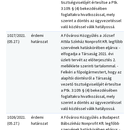
tisztségviselőjét értesítse a Ptk.
3:109. § (4) bekezdésében
foglaltakra hivatkozással, mely
szerint a döntés az ügyvezetéssel
való közléssel válik hatályossá.
1027/2021.
érdemi
A Fővárosi Közgyűlés a József
(05.27.)
határozat
Attila Színház Nonprofit Kft. legfőbb
szervének hatáskörében eljárva: -
elfogadja a Társaság 2021. évi
üzleti tervét az előterjesztés 2.
melléklete szerinti tartalommal. -
Felkéri a főpolgármestert, hogy az
alapítói döntésről a Társaság
vezető tisztségviselőjét értesítse
a Ptk. 3:109. § (4) bekezdésében
foglaltakra hivatkozással, mely
szerint a döntés az ügyvezetéssel
való közléssel válik hatályossá.
1026/2021.
érdemi
A Fővárosi Közgyűlés a Budapest
(05.27.)
határozat
Bábszínház Nonprofit Kft. legfőbb
szervének hatáskörében eljárva: -