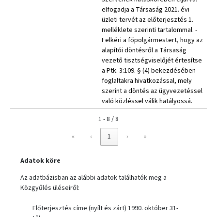
elfogadja a Társaság 2021. évi
üzleti tervét az előterjesztés 1.
melléklete szerinti tartalommal. -
Felkéri a főpolgármestert, hogy az
alapítói döntésről a Társaság
vezető tisztségviselőjét értesítse
a Ptk. 3:109. § (4) bekezdésében
foglaltakra hivatkozással, mely
szerint a döntés az ügyvezetéssel
való közléssel válik hatályossá.
1 - 8 / 8
«
‹
1
›
»
Adatok köre
Az adatbázisban az alábbi adatok találhatók meg a
Közgyűlés üléseiről:
Előterjesztés címe (nyílt és zárt) 1990. október 31-