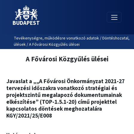
BUDAPEST
Tevékenységre, működésre vonatkozó adatok / Döntéshozatal,
ülések / A Fővárosi Közgyűlés ülései
A Fővárosi Közgyűlés ülései
Javaslat a „„A Fővárosi Önkormányzat 2021-27
tervezési időszakra vonatkozó stratégiai és
projektszintű megalapozó dokumentumainak
elkészítése” (TOP-1.5.1-20) című projekttel
kapcsolatos döntések meghozatalára
KGY/2021/25/E008