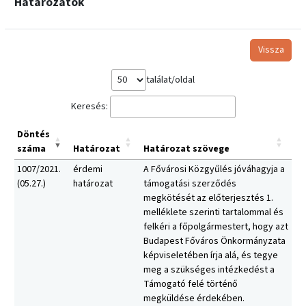
Határozatok
Vissza
találat/oldal
Keresés:
Döntés
száma
Határozat
Határozat szövege
1007/2021.
érdemi
A Fővárosi Közgyűlés jóváhagyja a
(05.27.)
határozat
támogatási szerződés
megkötését az előterjesztés 1.
melléklete szerinti tartalommal és
felkéri a főpolgármestert, hogy azt
Budapest Főváros Önkormányzata
képviseletében írja alá, és tegye
meg a szükséges intézkedést a
Támogató felé történő
megküldése érdekében.