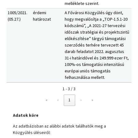
melléklete szerint.
1005/2021.
érdemi
A Fővárosi Közgyűlés úgy dönt,
(05.27.)
határozat
hogy megvalósítja a „TOP-1.5.1-20
kódszámú”, „A 2021-27 tervezési
időszak stratégiai és projektszintű
előkészítése” tárgyú támogatási
szerződés terhére tervezett 45
darab feladatot 2022. augusztus
31-i határidővel és 249.999 ezer Ft,
100%-os támogatási intenzitású
európai uniós támogatás
felhasználása mellett.
1 - 3 / 3
«
‹
1
›
»
Adatok köre
Az adatbázisban az alábbi adatok találhatók meg a
Közgyűlés üléseiről: