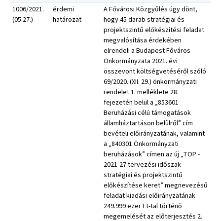
1006/2021.
érdemi
A Fővárosi Közgyűlés úgy dönt,
(05.27.)
határozat
hogy 45 darab stratégiai és
projektszintű előkészítési feladat
megvalósítása érdekében
elrendeli a Budapest Főváros
Önkormányzata 2021. évi
összevont költségvetéséről szóló
69/2020. (XII. 29.) önkormányzati
rendelet 1. melléklete 28.
fejezetén belül a „853601
Beruházási célú támogatások
államháztartáson belülről” cím
bevételi előirányzatának, valamint
a „840301 Önkormányzati
beruházások” címen az új „TOP -
2021-27 tervezési időszak
stratégiai és projektszintű
előkészítése keret” megnevezésű
feladat kiadási előirányzatának
249.999 ezer Ft-tal történő
megemelését az előterjesztés 2.