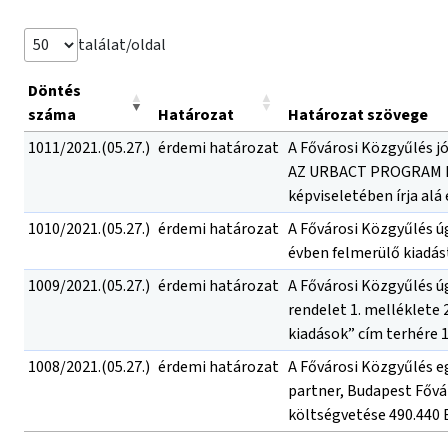
találat/oldal
Döntés
száma
Határozat
Határozat szövege
1011/2021.(05.27.)
érdemi határozat
A Fővárosi Közgyűlés 
AZ URBACT PROGRAM KAP
képviseletében írja alá
1010/2021.(05.27.)
érdemi határozat
A Fővárosi Közgyűlés ú
évben felmerülő kiadás
1009/2021.(05.27.)
érdemi határozat
A Fővárosi Közgyűlés ú
rendelet 1. melléklete 
kiadások” cím terhére 1
1008/2021.(05.27.)
érdemi határozat
A Fővárosi Közgyűlés e
partner, Budapest Fővá
költségvetése 490.440 