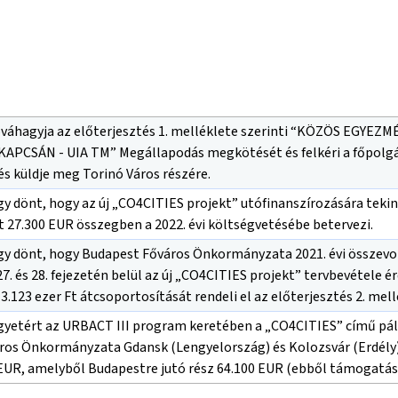
jóváhagyja az előterjesztés 1. melléklete szerinti “KÖZÖS E
CSÁN - UIA TM” Megállapodás megkötését és felkéri a főpolg
 és küldje meg Torinó Város részére.
gy dönt, hogy az új „CO4CITIES projekt” utófinanszírozására tekin
t 27.300 EUR összegben a 2022. évi költségvetésébe betervezi.
gy dönt, hogy Budapest Főváros Önkormányzata 2021. évi összevon
27. és 28. fejezetén belül az új „CO4CITIES projekt” tervbevétele
3.123 ezer Ft átcsoportosítását rendeli el az előterjesztés 2. mell
gyetért az URBACT III program keretében a „CO4CITIES” című pál
ros Önkormányzata Gdansk (Lengyelország) és Kolozsvár (Erdély) v
EUR, amelyből Budapestre jutó rész 64.100 EUR (ebből támogatás: 