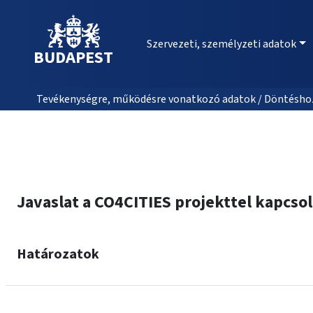
Szervezeti, személyzeti adatok
BUDAPEST
Tevékenységre, működésre vonatkozó adatok / Döntéshozat
Javaslat a CO4CITIES projekttel kapcs
Határozatok