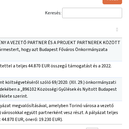
Keresés:
GYEZMÉNY A VEZETŐ PARTNER ÉS A PROJEKT PARTNEREK KÖZÖTT
ármestert, hogy azt Budapest Főváros Önkormányzata
tettel a teljes 44.870 EUR összegű támogatást és a 2022.
t költségvetéséről szóló 69/2020. (XII. 29.) önkormányzati
 érdekében a „896102 Közösségi Gyűlések és Nyitott Budapest
éklete szerint.
yázat megvalósításával, amelyben Torinó városa a vezető
árosokkal együtt partnerként vesz részt. A pályázat teljes
44.870 EUR, önerő: 19.230 EUR).