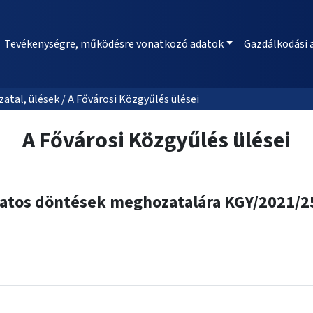
Tevékenységre, működésre vonatkozó adatok
Gazdálkodási 
al, ülések / A Fővárosi Közgyűlés ülései
A Fővárosi Közgyűlés ülései
olatos döntések meghozatalára KGY/2021/