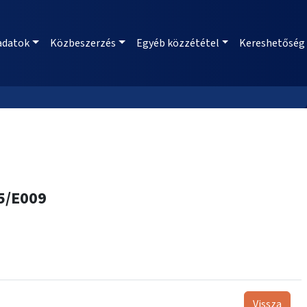
adatok
Közbeszerzés
Egyéb közzététel
Kereshetőség
25/E009
Vissza