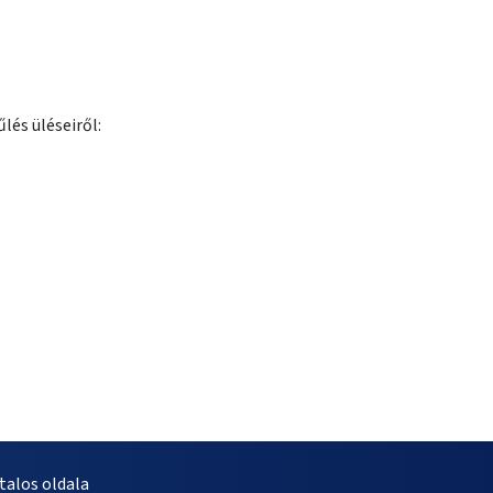
lés üléseiről:
alos oldala