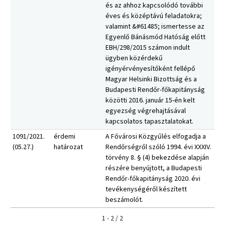
és az ahhoz kapcsolódó további
éves és középtávú feladatokra;
valamint &#61485; ismertesse az
Egyenlő Bánásmód Hatóság előtt
EBH/298/2015 számon indult
ügyben közérdekű
igényérvényesítőként fellépő
Magyar Helsinki Bizottság és a
Budapesti Rendőr-főkapitányság
közötti 2016. január 15-én kelt
egyezség végrehajtásával
kapcsolatos tapasztalatokat.
1091/2021.
érdemi
A Fővárosi Közgyűlés elfogadja a
(05.27.)
határozat
Rendőrségről szóló 1994. évi XXXIV.
törvény 8. § (4) bekezdése alapján
részére benyújtott, a Budapesti
Rendőr-főkapitányság 2020. évi
tevékenységéről készített
beszámolót.
1 - 2 / 2