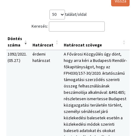
Vissza
találat/oldal
Keresés:
Döntés
száma
Határozat
Határozat szövege
1092/2021.
érdemi
A Fővárosi Közgyűlés úgy dönt,
(05.27.)
határozat
hogy arra kéri a Budapesti Rendőr-
főkapitányságot, hogy az
FPH030/157-30/2020. iktatószámú
támogatási szerződés szerinti
összeg felhasználásának
beszámolója alkalmával: &#61485;
részletesen ismertesse Budapest
közigazgatási területén történt,
személyi sérüléssel járó
közlekedési balesetek esetén a
közlekedési módok szerinti
baleseti adatokat és okokat