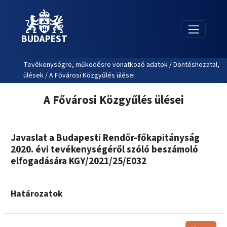
BUDAPEST
Tevékenységre, működésre vonatkozó adatok / Döntéshozatal,
ülések / A Fővárosi Közgyűlés ülései
A Fővárosi Közgyűlés ülései
Javaslat a Budapesti Rendőr-főkapitányság
2020. évi tevékenységéről szóló beszámoló
elfogadására KGY/2021/25/E032
Határozatok