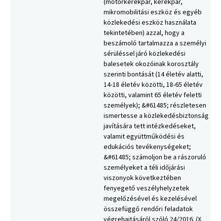
(motorkerékpár, kerékpár,
mikromobilitási eszköz és egyéb
közlekedési eszköz használata
tekintetében) azzal, hogy a
beszámoló tartalmazza a személyi
sérüléssel járó közlekedési
balesetek okozóinak korosztály
szerinti bontását (14 életév alatti,
14-18 életév közötti, 18-65 életév
közötti, valamint 65 életév feletti
személyek); &#61485; részletesen
ismertesse a közlekedésbiztonság
javítására tett intézkedéseket,
valamit együttműködési és
edukációs tevékenységeket;
&#61485; számoljon be a rászoruló
személyeket a téli időjárási
viszonyok következtében
fenyegető veszélyhelyzetek
megelőzésével és kezelésével
összefüggő rendőri feladatok
végrehajtásáról szóló 24/2016. (X.