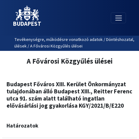
BUDAPEST
Tevékenységre, működésre vonatkozó adatok / Döntéshozatal,
ülések / A Fővárosi Közgyűlés ülései
A Fővárosi Közgyűlés ülései
Budapest Főváros XIII. Kerület Önkormányzat
tulajdonában álló Budapest XIII., Reitter Ferenc
utca 91. szám alatt található ingatlan
elővásárlási jog gyakorlása KGY/2021/B/E220
Határozatok