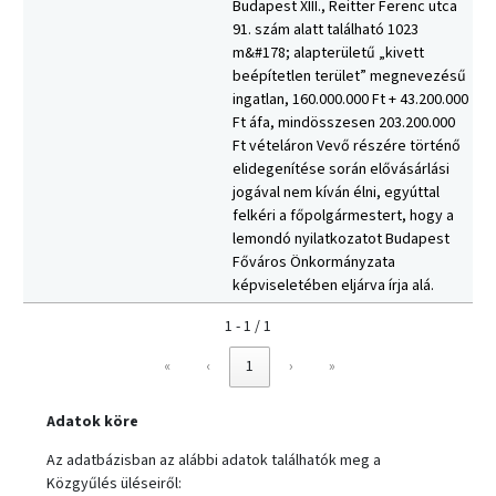
Budapest XIII., Reitter Ferenc utca
91. szám alatt található 1023
m&#178; alapterületű „kivett
beépítetlen terület” megnevezésű
ingatlan, 160.000.000 Ft + 43.200.000
Ft áfa, mindösszesen 203.200.000
Ft vételáron Vevő részére történő
elidegenítése során elővásárlási
jogával nem kíván élni, egyúttal
felkéri a főpolgármestert, hogy a
lemondó nyilatkozatot Budapest
Főváros Önkormányzata
képviseletében eljárva írja alá.
1 - 1 / 1
«
‹
1
›
»
Adatok köre
Az adatbázisban az alábbi adatok találhatók meg a
Közgyűlés üléseiről: