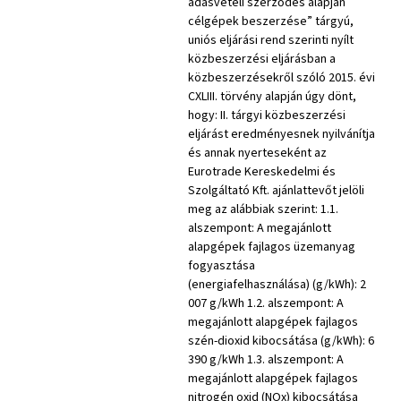
adásvételi szerződés alapján
célgépek beszerzése” tárgyú,
uniós eljárási rend szerinti nyílt
közbeszerzési eljárásban a
közbeszerzésekről szóló 2015. évi
CXLIII. törvény alapján úgy dönt,
hogy: II. tárgyi közbeszerzési
eljárást eredményesnek nyilvánítja
és annak nyerteseként az
Eurotrade Kereskedelmi és
Szolgáltató Kft. ajánlattevőt jelöli
meg az alábbiak szerint: 1.1.
alszempont: A megajánlott
alapgépek fajlagos üzemanyag
fogyasztása
(energiafelhasználása) (g/kWh): 2
007 g/kWh 1.2. alszempont: A
megajánlott alapgépek fajlagos
szén-dioxid kibocsátása (g/kWh): 6
390 g/kWh 1.3. alszempont: A
megajánlott alapgépek fajlagos
nitrogén oxid (NOx) kibocsátása