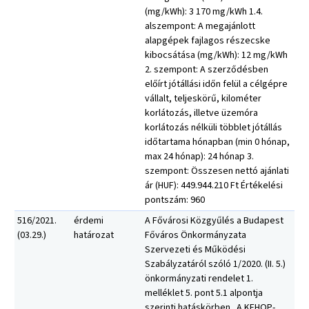
(mg/kWh): 3 170 mg/kWh 1.4.
alszempont: A megajánlott
alapgépek fajlagos részecske
kibocsátása (mg/kWh): 12 mg/kWh
2. szempont: A szerződésben
előírt jótállási időn felül a célgépre
vállalt, teljeskörű, kilométer
korlátozás, illetve üzemóra
korlátozás nélküli többlet jótállás
időtartama hónapban (min 0 hónap,
max 24 hónap): 24 hónap 3.
szempont: Összesen nettó ajánlati
ár (HUF): 449.944.210 Ft Értékelési
pontszám: 960
516/2021.
érdemi
A Fővárosi Közgyűlés a Budapest
(03.29.)
határozat
Főváros Önkormányzata
Szervezeti és Működési
Szabályzatáról szóló 1/2020. (II. 5.)
önkormányzati rendelet 1.
melléklet 5. pont 5.1 alpontja
szerinti hatáskörben „A KEHOP-