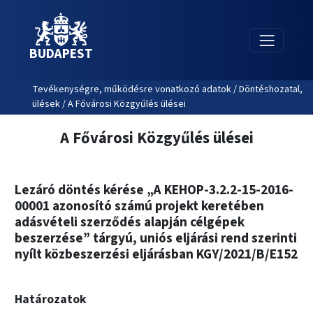
BUDAPEST
Tevékenységre, működésre vonatkozó adatok / Döntéshozatal,
ülések / A Fővárosi Közgyűlés ülései
A Fővárosi Közgyűlés ülései
Lezáró döntés kérése „A KEHOP-3.2.2-15-2016-
00001 azonosító számú projekt keretében
adásvételi szerződés alapján célgépek
beszerzése” tárgyú, uniós eljárási rend szerinti
nyílt közbeszerzési eljárásban KGY/2021/B/E152
Határozatok