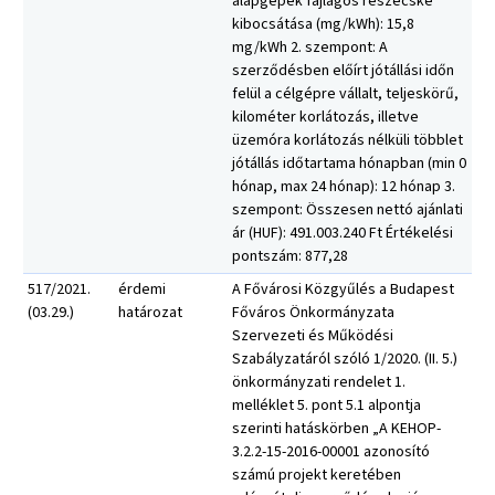
alapgépek fajlagos részecske
kibocsátása (mg/kWh): 15,8
mg/kWh 2. szempont: A
szerződésben előírt jótállási időn
felül a célgépre vállalt, teljeskörű,
kilométer korlátozás, illetve
üzemóra korlátozás nélküli többlet
jótállás időtartama hónapban (min 0
hónap, max 24 hónap): 12 hónap 3.
szempont: Összesen nettó ajánlati
ár (HUF): 491.003.240 Ft Értékelési
pontszám: 877,28
517/2021.
érdemi
A Fővárosi Közgyűlés a Budapest
(03.29.)
határozat
Főváros Önkormányzata
Szervezeti és Működési
Szabályzatáról szóló 1/2020. (II. 5.)
önkormányzati rendelet 1.
melléklet 5. pont 5.1 alpontja
szerinti hatáskörben „A KEHOP-
3.2.2-15-2016-00001 azonosító
számú projekt keretében