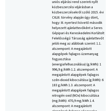
uniós eljárási rend szerinti nyílt
közbeszerzési eljárásban a
közbeszerzésekről szóló 2015. évi
CXLIII. törvény alapján úgy dönt,
hogy: III. nyertest követő második
helyezett ajánlattevőként a Seres
Gépipari és Kereskedelmi Korlátolt
Felelősségű Társaság ajánlattevőt
jelöli meg az alábbiak szerint: 1.1.
alszempont: A megajánlott
alapgépek fajlagos üzemanyag
fogyasztása
(energiafelhasználása) (g/kWh): 1
996,9 g/kWh 1.2. alszempont: A
megajánlott alapgépek fajlagos
szén-dioxid kibocsátása (g/kWh): 6
183 g/kWh 1.3. alszempont: A
megajánlott alapgépek fajlagos
nitrogén oxid (NOx) kibocsátása
(mg/kWh): 470,9 mg/kWh 1.4.
alszempont: A megajánlott