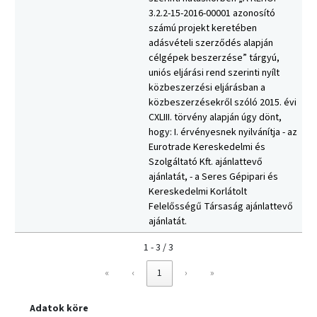
3.2.2-15-2016-00001 azonosító
számú projekt keretében
adásvételi szerződés alapján
célgépek beszerzése” tárgyú,
uniós eljárási rend szerinti nyílt
közbeszerzési eljárásban a
közbeszerzésekről szóló 2015. évi
CXLIII. törvény alapján úgy dönt,
hogy: I. érvényesnek nyilvánítja - az
Eurotrade Kereskedelmi és
Szolgáltató Kft. ajánlattevő
ajánlatát, - a Seres Gépipari és
Kereskedelmi Korlátolt
Felelősségű Társaság ajánlattevő
ajánlatát.
1 - 3 / 3
«
‹
1
›
»
Adatok köre