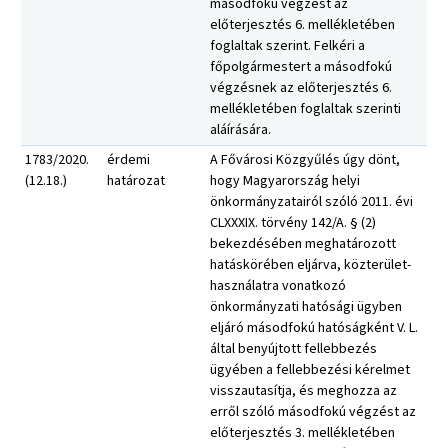
másodfokú végzést az
előterjesztés 6. mellékletében
foglaltak szerint. Felkéri a
főpolgármestert a másodfokú
végzésnek az előterjesztés 6.
mellékletében foglaltak szerinti
aláírására.
1783/2020.
érdemi
A Fővárosi Közgyűlés úgy dönt,
(12.18.)
határozat
hogy Magyarország helyi
önkormányzatairól szóló 2011. évi
CLXXXIX. törvény 142/A. § (2)
bekezdésében meghatározott
hatáskörében eljárva, közterület-
használatra vonatkozó
önkormányzati hatósági ügyben
eljáró másodfokú hatóságként V. L.
által benyújtott fellebbezés
ügyében a fellebbezési kérelmet
visszautasítja, és meghozza az
erről szóló másodfokú végzést az
előterjesztés 3. mellékletében