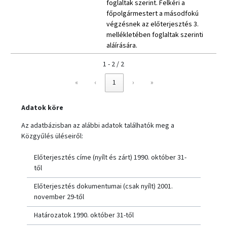
foglaltak szerint. Felkéri a
főpolgármestert a másodfokú
végzésnek az előterjesztés 3.
mellékletében foglaltak szerinti
aláírására.
1 - 2 / 2
«
‹
1
›
»
Adatok köre
Az adatbázisban az alábbi adatok találhatók meg a
Közgyűlés üléseiről:
Előterjesztés címe (nyílt és zárt) 1990. október 31-
től
Előterjesztés dokumentumai (csak nyílt) 2001.
november 29-től
Határozatok 1990. október 31-től