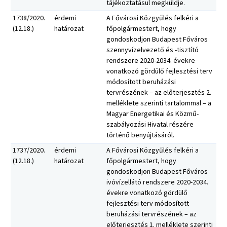
tájékoztatásul megküldje.
1738/2020.
érdemi
A Fővárosi Közgyűlés felkéri a
(12.18.)
határozat
főpolgármestert, hogy
gondoskodjon Budapest Főváros
szennyvízelvezető és -tisztító
rendszere 2020-2034. évekre
vonatkozó gördülő fejlesztési terv
módosított beruházási
tervrészének – az előterjesztés 2.
melléklete szerinti tartalommal – a
Magyar Energetikai és Közmű-
szabályozási Hivatal részére
történő benyújtásáról.
1737/2020.
érdemi
A Fővárosi Közgyűlés felkéri a
(12.18.)
határozat
főpolgármestert, hogy
gondoskodjon Budapest Főváros
ivóvízellátó rendszere 2020-2034.
évekre vonatkozó gördülő
fejlesztési terv módosított
beruházási tervrészének – az
előterjesztés 1. melléklete szerinti