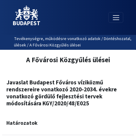
BUDAPEST
Tevékenységre, működésre vonatkozó adatok / Döntéshozatal,
ülések / A Fővárosi Közgyűlés ülései
A Fővárosi Közgyűlés ülései
Javaslat Budapest Főváros víziközmű
rendszereire vonatkozó 2020-2034. évekre
vonatkozó gördülő fejlesztési tervek
módosítására KGY/2020/48/E025
Határozatok