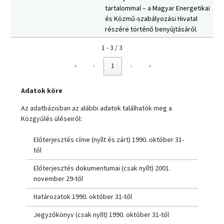
tartalommal – a Magyar Energetikai
és Közmű-szabályozási Hivatal
részére történő benyújtásáról.
1 - 3 / 3
«
‹
1
›
»
Adatok köre
Az adatbázisban az alábbi adatok találhatók meg a
Közgyűlés üléseiről:
Előterjesztés címe (nyílt és zárt) 1990. október 31-
től
Előterjesztés dokumentumai (csak nyílt) 2001.
november 29-től
Határozatok 1990. október 31-től
Jegyzőkönyv (csak nyílt) 1990. október 31-től