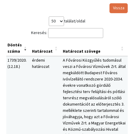
Vissza
találat/oldal
Keresés:
Döntés
száma
Határozat
Határozat szövege
1739/2020.
érdemi
A Fővárosi Közgyűlés tudomásul
(12.18.)
határozat
veszi a Fővárosi Vízművek Zrt. által
megküldött Budapest Főváros
ivóvízellátó rendszere 2020-2034.
évekre vonatkozó gördülő
fejlesztési terv felújítási és pótlási
tervrész megvalósulásáról szóló
dokumentációt az előterjesztés 3.
melléklete szerinti tartalommal és
jóváhagyja, hogy azt a Fővárosi
Vízművek Zrt. a Magyar Energetikai
és Közmű-szabályozási Hivatal