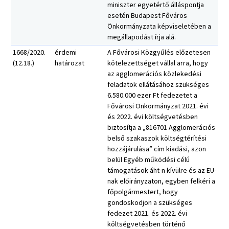
miniszter egyetértő álláspontja
esetén Budapest Főváros
Önkormányzata képviseletében a
megállapodást írja alá.
1668/2020.
érdemi
A Fővárosi Közgyűlés előzetesen
(12.18.)
határozat
kötelezettséget vállal arra, hogy
az agglomerációs közlekedési
feladatok ellátásához szükséges
6.580.000 ezer Ft fedezetet a
Fővárosi Önkormányzat 2021. évi
és 2022. évi költségvetésben
biztosítja a „816701 Agglomerációs
belső szakaszok költségtérítési
hozzájárulása” cím kiadási, azon
belül Egyéb működési célú
támogatások áht-n kívülre és az EU-
nak előirányzaton, egyben felkéri a
főpolgármestert, hogy
gondoskodjon a szükséges
fedezet 2021. és 2022. évi
költségvetésben történő