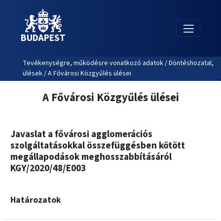
BUDAPEST
Tevékenységre, működésre vonatkozó adatok / Döntéshozatal,
ülések / A Fővárosi Közgyűlés ülései
A Fővárosi Közgyűlés ülései
Javaslat a fővárosi agglomerációs
szolgáltatásokkal összefüggésben kötött
megállapodások meghosszabbításáról
KGY/2020/48/E003
Határozatok