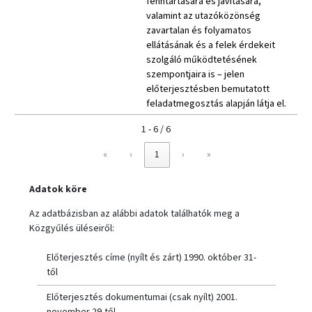
fenntartására és javítására,
valamint az utazóközönség
zavartalan és folyamatos
ellátásának és a felek érdekeit
szolgáló működtetésének
szempontjaira is – jelen
előterjesztésben bemutatott
feladatmegosztás alapján látja el.
1 - 6 / 6
«
‹
1
›
»
Adatok köre
Az adatbázisban az alábbi adatok találhatók meg a
Közgyűlés üléseiről:
Előterjesztés címe (nyílt és zárt) 1990. október 31-
től
Előterjesztés dokumentumai (csak nyílt) 2001.
november 29-től