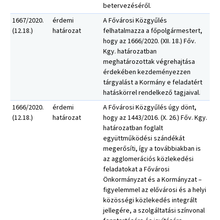
betervezéséről.
1667/2020.
érdemi
A Fővárosi Közgyűlés
(12.18.)
határozat
felhatalmazza a főpolgármestert,
hogy az 1666/2020. (XII. 18.) Főv.
Kgy. határozatban
meghatározottak végrehajtása
érdekében kezdeményezzen
tárgyalást a Kormány e feladatért
hatáskörrel rendelkező tagjaival.
1666/2020.
érdemi
A Fővárosi Közgyűlés úgy dönt,
(12.18.)
határozat
hogy az 1443/2016. (X. 26.) Főv. Kgy.
határozatban foglalt
együttműködési szándékát
megerősíti, így a továbbiakban is
az agglomerációs közlekedési
feladatokat a Fővárosi
Önkormányzat és a Kormányzat –
figyelemmel az elővárosi és a helyi
közösségi közlekedés integrált
jellegére, a szolgáltatási színvonal