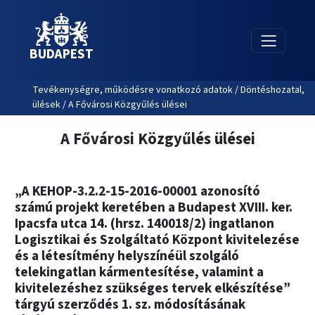
BUDAPEST
Tevékenységre, működésre vonatkozó adatok / Döntéshozatal,
ülések / A Fővárosi Közgyűlés ülései
A Fővárosi Közgyűlés ülései
„A KEHOP-3.2.2-15-2016-00001 azonosító
számú projekt keretében a Budapest XVIII. ker.
Ipacsfa utca 14. (hrsz. 140018/2) ingatlanon
Logisztikai és Szolgáltató Központ kivitelezése
és a létesítmény helyszínéül szolgáló
telekingatlan kármentesítése, valamint a
kivitelezéshez szükséges tervek elkészítése”
tárgyú szerződés 1. sz. módosításának