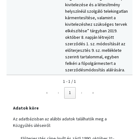
kivitelezése és a létesítmény
helyszínéül szolgáló telekingatlan
kármentesítése, valamint a
kivitelezéshez szükséges tervek
elkészítése” tárgyban 2019.
október 8. napján létrejött
szerződés 1. sz. módosítását az
előterjesztés 9. sz. melléklete
szerinti tartalommal, egyben
felkéri a főpolgármestert a
szerződésmódosítás aláírására.
1 - 1 / 1
«
‹
1
›
»
Adatok köre
Az adatbázisban az alábbi adatok találhatók meg a
Közgyűlés üléseiről:
Előterjesztés címe (nyílt és zárt) 1990. október 31-