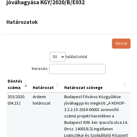
jóváhagyása KGY/2020/B/E032
Határozatok
Vissza
találat/oldal
Keresés:
Döntés
száma
Határozat
Határozat szövege
353/2020.
érdemi
Budapest Főváros Közgyűlése
(04.23.)
határozat
jóváhagyja és megköti „A KEHOP-
3.2.2-15-2016-00001 azonosító
számú projekt keretében a
Budapest XVIII. ker. Ipacsfa utca 14.
(hrsz. 140018/2) ingatlanon
Logisztikai és Szolgáltató Központ