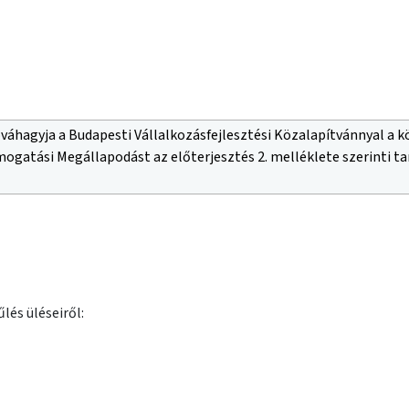
óváhagyja a Budapesti Vállalkozásfejlesztési Közalapítvánnyal a
gatási Megállapodást az előterjesztés 2. melléklete szerinti ta
lés üléseiről: