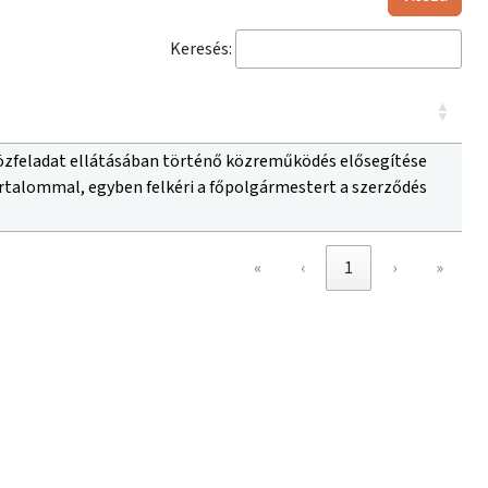
Keresés:
 közfeladat ellátásában történő közreműködés elősegítése
rtalommal, egyben felkéri a főpolgármestert a szerződés
«
‹
1
›
»