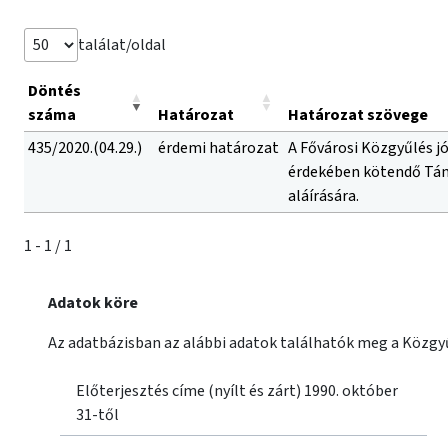
találat/oldal
Döntés
száma
Határozat
Határozat szövege
435/2020.(04.29.)
érdemi határozat
A Fővárosi Közgyűlés j
érdekében kötendő Támo
aláírására.
1 - 1 / 1
Adatok köre
Az adatbázisban az alábbi adatok találhatók meg a Közgyű
Előterjesztés címe (nyílt és zárt) 1990. október
31-től