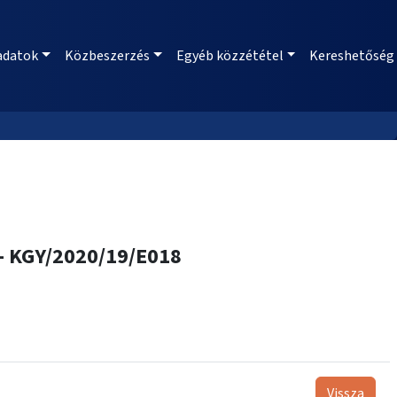
adatok
Közbeszerzés
Egyéb közzététel
Kereshetőség
 - KGY/2020/19/E018
Vissza