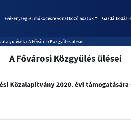
Tevékenységre, működésre vonatkozó adatok
Gazdálkodási 
al, ülések / A Fővárosi Közgyűlés ülései
A Fővárosi Közgyűlés ülései
ztési Közalapítvány 2020. évi támogatására