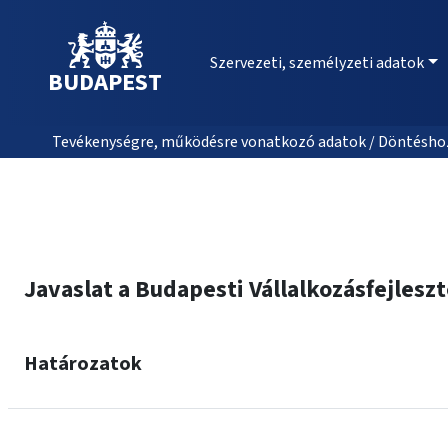
Szervezeti, személyzeti adatok
BUDAPEST
Tevékenységre, működésre vonatkozó adatok / Döntéshozat
Javaslat a Budapesti Vállalkozásfejles
Határozatok