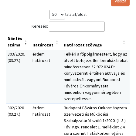
Vissza
találat/oldal
Keresés:
Döntés
száma
Határozat
Határozat szövege
303/2020.
érdemi
Felkéri a főpolgármestert, hogy az
(03.27.)
határozat
átvett befejezetlen beruházásokat
mindösszesen 52.972.024 Ft
könyvszerinti értéken aktiválja és
mint aktivált vagyont Budapest
Főváros Önkormányzata
mindenkori vagyonmérlegében
szerepeltesse.
302/2020.
érdemi
Budapest Főváros Önkormányzata
(03.27.)
határozat
Szervezeti és Működési
Szabályzatáról szóló 1/2020. (II. 5.)
Főv. Kgy. rendelet 1. melléklet 2.4.
sora szerinti hatáskörben eljárva