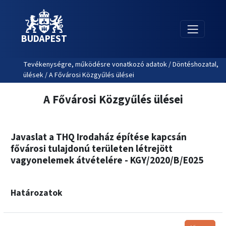
BUDAPEST
Tevékenységre, működésre vonatkozó adatok / Döntéshozatal,
ülések / A Fővárosi Közgyűlés ülései
A Fővárosi Közgyűlés ülései
Javaslat a THQ Irodaház építése kapcsán
fővárosi tulajdonú területen létrejött
vagyonelemek átvételére - KGY/2020/B/E025
Határozatok