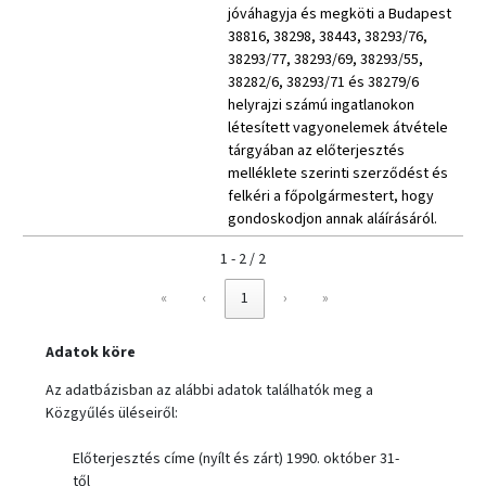
jóváhagyja és megköti a Budapest
38816, 38298, 38443, 38293/76,
38293/77, 38293/69, 38293/55,
38282/6, 38293/71 és 38279/6
helyrajzi számú ingatlanokon
létesített vagyonelemek átvétele
tárgyában az előterjesztés
melléklete szerinti szerződést és
felkéri a főpolgármestert, hogy
gondoskodjon annak aláírásáról.
1 - 2 / 2
«
‹
1
›
»
Adatok köre
Az adatbázisban az alábbi adatok találhatók meg a
Közgyűlés üléseiről:
Előterjesztés címe (nyílt és zárt) 1990. október 31-
től