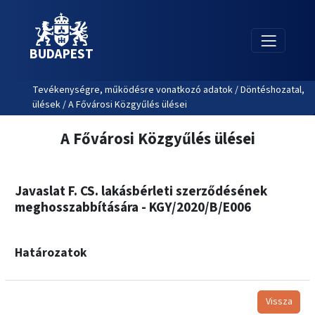
BUDAPEST
Tevékenységre, működésre vonatkozó adatok / Döntéshozatal,
ülések / A Fővárosi Közgyűlés ülései
A Fővárosi Közgyűlés ülései
Javaslat F. CS. lakásbérleti szerződésének
meghosszabbítására - KGY/2020/B/E006
Határozatok
Vissza