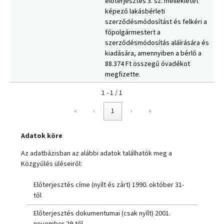
előterjesztés 3. sz. mellékletét
képező lakásbérleti
szerződésmódosítást és felkéri a
főpolgármestert a
szerződésmódosítás aláírására és
kiadására, amennyiben a bérlő a
88.374 Ft összegű óvadékot
megfizette.
1 - 1 / 1
«
‹
1
›
»
Adatok köre
Az adatbázisban az alábbi adatok találhatók meg a
Közgyűlés üléseiről:
Előterjesztés címe (nyílt és zárt) 1990. október 31-
től
Előterjesztés dokumentumai (csak nyílt) 2001.
november 29-től