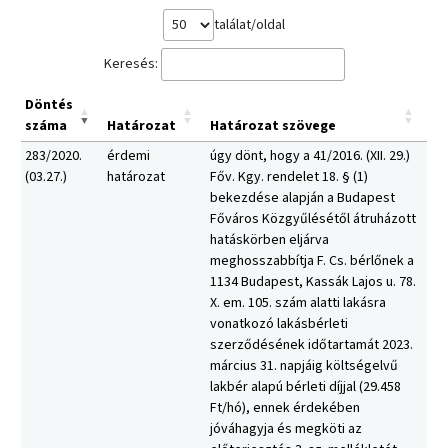
találat/oldal
Keresés:
Döntés
száma
Határozat
Határozat szövege
283/2020.
érdemi
úgy dönt, hogy a 41/2016. (XII. 29.)
(03.27.)
határozat
Főv. Kgy. rendelet 18. § (1)
bekezdése alapján a Budapest
Főváros Közgyűlésétől átruházott
hatáskörben eljárva
meghosszabbítja F. Cs. bérlőnek a
1134 Budapest, Kassák Lajos u. 78.
X. em. 105. szám alatti lakásra
vonatkozó lakásbérleti
szerződésének időtartamát 2023.
március 31. napjáig költségelvű
lakbér alapú bérleti díjjal (29.458
Ft/hó), ennek érdekében
jóváhagyja és megköti az