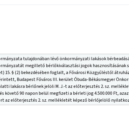
mányzata tulajdonában lévő önkormányzati lakások bérbeadásána
ányzatát megillető bérlőkiválasztási jogok hasznosításának szabá
t) 15. § (2) bekezdésében foglalt, a Fővárosi Közgyűléstől átruh
l érintett, Budapest Főváros III. kerület Óbuda-Békásmegyer Önko
m alatti lakásra bérlőnek jelöli M. J.-t az előterjesztés 2. sz. mell
tés követő 90 napon belül megfizeti a bérleti jog 4.500.000 Ft, az
rt az előterjesztés 2. sz. mellékletét képező bérlőjelölő nyilatkoz