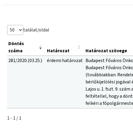
találat/oldal
Döntés
száma
Határozat
Határozat szövege
281/2020.(03.25.)
érdemi határozat
Budapest Főváros Önkor
Budapest Főváros Önkorm
(továbbiakban: Rendele
bérlőkijelölési jogáva
Lajos u. 1. fszt. 9. szá
feltétellel, hogy a dön
felkéri a főpolgármeste
1 - 1 / 1