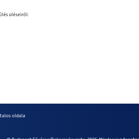
lés üléseiről:
alos oldala