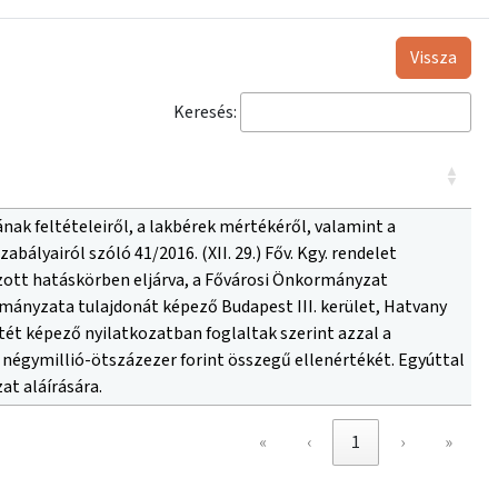
Vissza
Keresés:
k feltételeiről, a lakbérek mértékéről, valamint a
lyairól szóló 41/2016. (XII. 29.) Főv. Kgy. rendelet
ázott hatáskörben eljárva, a Fővárosi Önkormányzat
rmányzata tulajdonát képező Budapest III. kerület, Hatvany
ékletét képező nyilatkozatban foglaltak szerint azzal a
az négymillió-ötszázezer forint összegű ellenértékét. Egyúttal
at aláírására.
«
‹
1
›
»