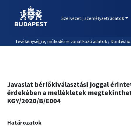
Szervezeti, személyzeti adatok
BUDAPEST
Tevékenységre, működésre vonatkozó adatok / Döntéshozat
Javaslat bérlőkiválasztási joggal érint
érdekében a mellékletek megtekinthetőe
KGY/2020/B/E004
Határozatok