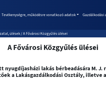
Tevékenységre, működésre vonatkozó adatok
Gazdálkodási 
al, ülések / A Fővárosi Közgyűlés ülései
A Fővárosi Közgyűlés ülései
ett nyugdíjasházi lakás bérbeadására M. J
k a Lakásgazdálkodási Osztály, illetve a 