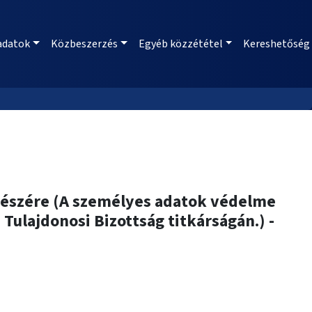
adatok
Közbeszerzés
Egyéb közzététel
Kereshetőség
. részére (A személyes adatok védelme
Tulajdonosi Bizottság titkárságán.) -