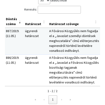
találat/oldal
Keresés:
Döntés
száma
Határozat
Határozat szövege
887/2019.
ügyrendi
A Fővárosi Közgyűlés nem fogadja
(11.05.)
határozat
el a „Javaslat személyi döntések
meghozatalára” című előterjesztés
napirendről történő levételére
vonatkozó indítványt.
886/2019.
ügyrendi
A Fővárosi Közgyűlés nem fogadja
(11.05.)
határozat
el a „Javaslat a Fővárosi Közgyűlés
bizottsági tagjainak
megválasztására” című
előterjesztés napirendről történő
levételére vonatkozó indítványt.
1 - 2 / 2
«
‹
1
›
»