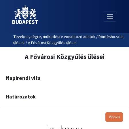
BUDAPEST
Tevékenységre, működésre vonatkozó adatok / Döntéshozatal,
ülések / A Fővárosi Közgyűlés ülései
A Fővárosi Közgyűlés ülései
Napirendi vita
Határozatok
Vissza