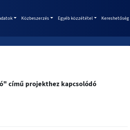
adatok
Közbeszerzés
Egyéb közzététel
Kereshetőség
só" című projekthez kapcsolódó