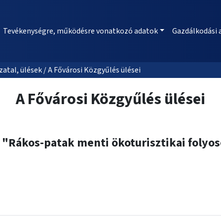
Tevékenységre, működésre vonatkozó adatok
Gazdálkodási 
al, ülések / A Fővárosi Közgyűlés ülései
A Fővárosi Közgyűlés ülései
 "Rákos-patak menti ökoturisztikai folyo