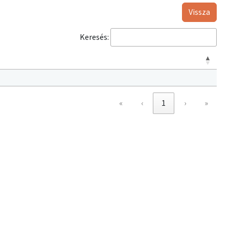
Vissza
Keresés:
«
‹
1
›
»