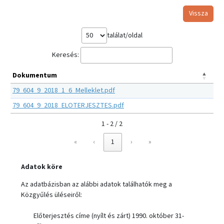
Vissza
találat/oldal
Keresés:
Dokumentum
79_604_9_2018_1_6_Melleklet.pdf
79_604_9_2018_ELOTERJESZTES.pdf
1 - 2 / 2
«
‹
1
›
»
Adatok köre
Az adatbázisban az alábbi adatok találhatók meg a
Közgyűlés üléseiről:
Előterjesztés címe (nyílt és zárt) 1990. október 31-