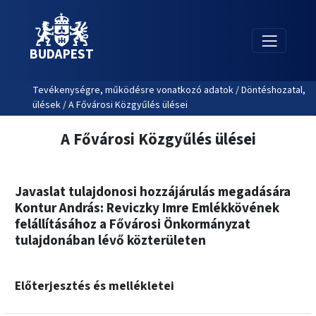
BUDAPEST
Tevékenységre, működésre vonatkozó adatok / Döntéshozatal,
ülések / A Fővárosi Közgyűlés ülései
A Fővárosi Közgyűlés ülései
Javaslat tulajdonosi hozzájárulás megadására
Kontur András: Reviczky Imre Emlékkövének
felállításához a Fővárosi Önkormányzat
tulajdonában lévő közterületen
Előterjesztés és mellékletei