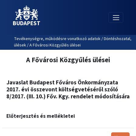
BUDAPEST
Tevékenységre, működésre vonatkozó adatok / Döntéshozatal,
ülések / A Fővárosi Közgyűlés ülései
A Fővárosi Közgyűlés ülései
Javaslat Budapest Főváros Önkormányzata
2017. évi összevont költségvetéséről szóló
8/2017. (III. 10.) Főv. Kgy. rendelet módosítására
Előterjesztés és mellékletei