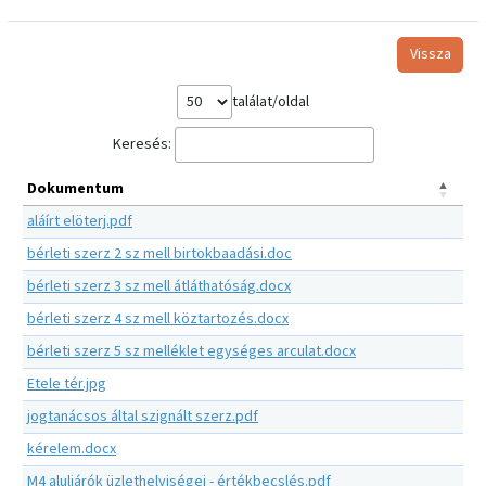
Vissza
találat/oldal
Keresés:
Dokumentum
aláírt elöterj.pdf
bérleti szerz 2 sz mell birtokbaadási.doc
bérleti szerz 3 sz mell átláthatóság.docx
bérleti szerz 4 sz mell köztartozés.docx
bérleti szerz 5 sz melléklet egységes arculat.docx
Etele tér.jpg
jogtanácsos által szignált szerz.pdf
kérelem.docx
M4 aluljárók üzlethelyiségei - értékbecslés.pdf