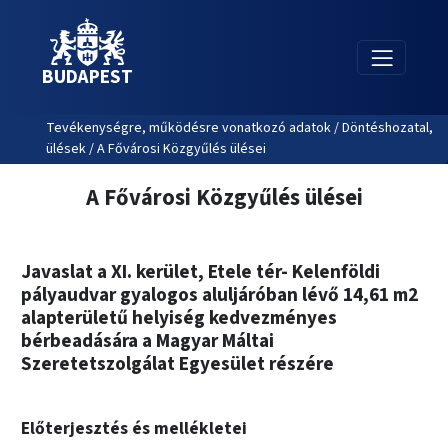
BUDAPEST
Tevékenységre, működésre vonatkozó adatok / Döntéshozatal,
ülések / A Fővárosi Közgyűlés ülései
A Fővárosi Közgyűlés ülései
Javaslat a XI. kerület, Etele tér- Kelenföldi
pályaudvar gyalogos aluljáróban lévő 14,61 m2
alapterületű helyiség kedvezményes
bérbeadására a Magyar Máltai
Szeretetszolgálat Egyesület részére
Előterjesztés és mellékletei