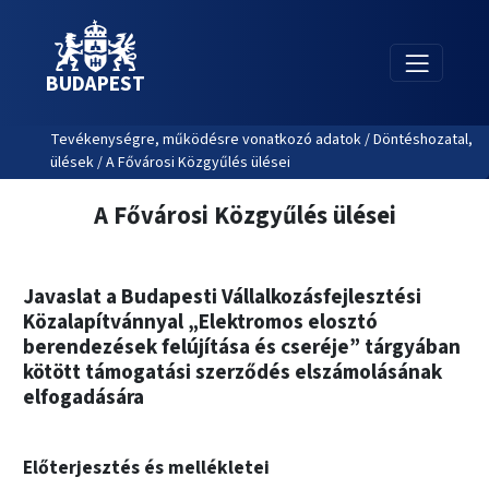
BUDAPEST
Tevékenységre, működésre vonatkozó adatok / Döntéshozatal,
ülések / A Fővárosi Közgyűlés ülései
A Fővárosi Közgyűlés ülései
Javaslat a Budapesti Vállalkozásfejlesztési
Közalapítvánnyal „Elektromos elosztó
berendezések felújítása és cseréje” tárgyában
kötött támogatási szerződés elszámolásának
elfogadására
Előterjesztés és mellékletei