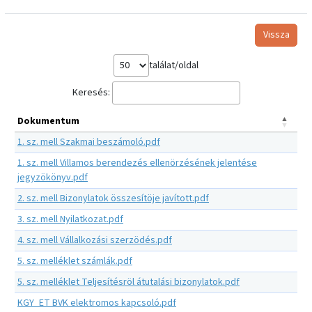
Vissza
találat/oldal
Keresés:
Dokumentum
1. sz. mell Szakmai beszámoló.pdf
1. sz. mell Villamos berendezés ellenörzésének jelentése
jegyzökönyv.pdf
2. sz. mell Bizonylatok összesítöje javított.pdf
3. sz. mell Nyilatkozat.pdf
4. sz. mell Vállalkozási szerzödés.pdf
5. sz. melléklet számlák.pdf
5. sz. melléklet Teljesítésröl átutalási bizonylatok.pdf
KGY_ET BVK elektromos kapcsoló.pdf