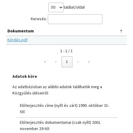
találat/oldal
Keresés:
Dokumentum
Kérdés.pdf
1 - 1 / 1
«
‹
1
›
»
Adatok köre
Az adatbázisban az alábbi adatok találhatók meg a
Közgyűlés üléseiről:
Előterjesztés címe (nyílt és zárt) 1990. október 31-
től
Előterjesztés dokumentumai (csak nyílt) 2001.
november 29-től