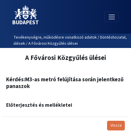
BUDAPEST
Tevékenységre, működésre vonatkozó adatok / Döntéshozatal,
ülések / A Fővárosi Közgyűlés ülései
A Fővárosi Közgyűlés ülései
Kérdés:M3-as metró felújítása során jelentkező
panaszok
Előterjesztés és mellékletei
Vissza