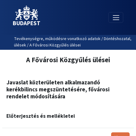
BUDAPEST
Tevékenységre, működésre vonatkozó adatok / Döntéshozatal,
ülések / A Fővárosi Közgyűlés ülései
A Fővárosi Közgyűlés ülései
Javaslat közterületen alkalmazandó
kerékbilincs megszüntetésére, fővárosi
rendelet módosítására
Előterjesztés és mellékletei