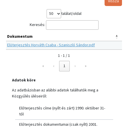
Vissza
találat/oldal
Keresés:
Dokumentum
Elöterjesztés Horváth Csaba - Szaniszló Sándor.pdf
1 - 1 / 1
«
‹
1
›
»
Adatok köre
Az adatbázisban az alábbi adatok találhatók meg a
Közgyűlés üléseiről:
Előterjesztés címe (nyílt és zárt) 1990. október 31-
től
Előterjesztés dokumentumai (csak nyílt) 2001.