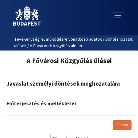
BUDAPEST
Tevékenységre, működésre vonatkozó adatok / Döntéshozatal,
ülések / A Fővárosi Közgyűlés ülései
A Fővárosi Közgyűlés ülései
Javaslat személyi döntések meghozatalára
Előterjesztés és mellékletei
Vissza