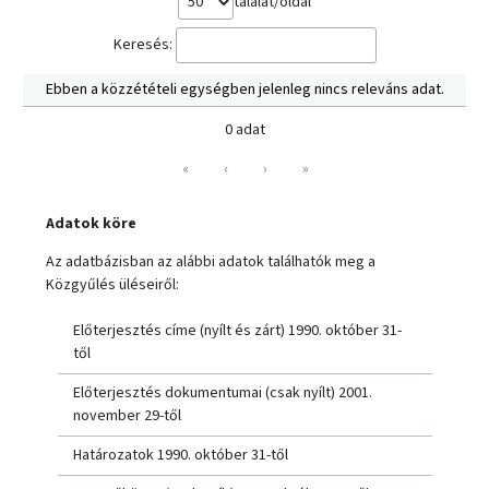
találat/oldal
Keresés:
Ebben a közzétételi egységben jelenleg nincs releváns adat.
0 adat
«
‹
›
»
Adatok köre
Az adatbázisban az alábbi adatok találhatók meg a
Közgyűlés üléseiről:
Előterjesztés címe (nyílt és zárt) 1990. október 31-
től
Előterjesztés dokumentumai (csak nyílt) 2001.
november 29-től
Határozatok 1990. október 31-től