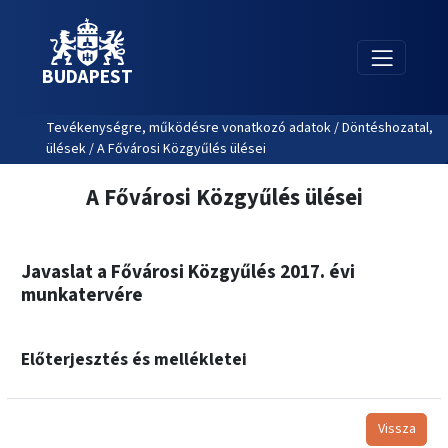
BUDAPEST
Tevékenységre, működésre vonatkozó adatok / Döntéshozatal,
ülések / A Fővárosi Közgyűlés ülései
A Fővárosi Közgyűlés ülései
Javaslat a Fővárosi Közgyűlés 2017. évi
munkatervére
Előterjesztés és mellékletei
Vissza