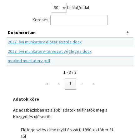
találat/oldal
Keresés:
Dokumentum
2017. évi munkaterv elöterjesztés.docx
2017. évi munkaterv-tervezet végleges.docx
modind munkaterv.pdf
1 - 3 / 3
«
‹
1
›
»
Adatok köre
Az adatbázisban az alábbi adatok találhatók meg a
Közgyűlés üléseiről:
Előterjesztés címe (nyílt és zárt) 1990. október 31-
től