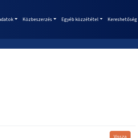
adatok
Közbeszerzés
Egyéb közzététel
Kereshetőség
Vissza