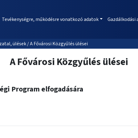
Tevékenységre, működésre vonatkozó adatok
Gazdálkodási 
al, ülések / A Fővárosi Közgyűlés ülései
A Fővárosi Közgyűlés ülései
ségi Program elfogadására