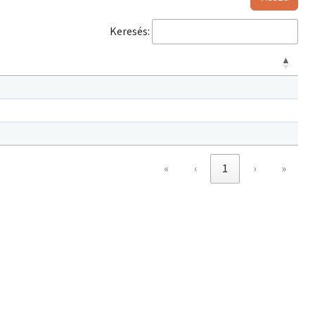
Keresés:
«
‹
1
›
»