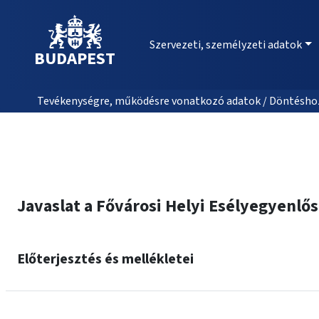
Szervezeti, személyzeti adatok
BUDAPEST
Tevékenységre, működésre vonatkozó adatok / Döntéshozat
Javaslat a Fővárosi Helyi Esélyegyenlő
Előterjesztés és mellékletei