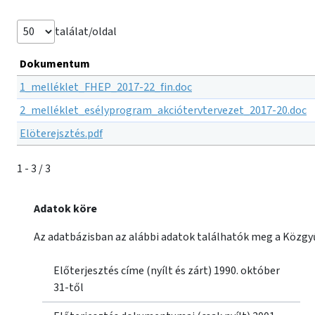
találat/oldal
Dokumentum
1_melléklet_FHEP_2017-22_fin.doc
2_melléklet_esélyprogram_akciótervtervezet_2017-20.doc
Elöterejsztés.pdf
1 - 3 / 3
Adatok köre
Az adatbázisban az alábbi adatok találhatók meg a Közgyű
Előterjesztés címe (nyílt és zárt) 1990. október
31-től