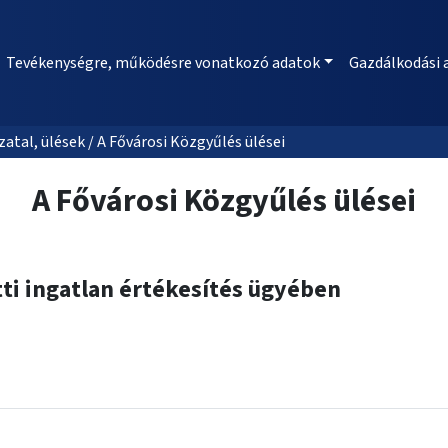
Tevékenységre, működésre vonatkozó adatok
Gazdálkodási 
al, ülések / A Fővárosi Közgyűlés ülései
A Fővárosi Közgyűlés ülései
atti ingatlan értékesítés ügyében