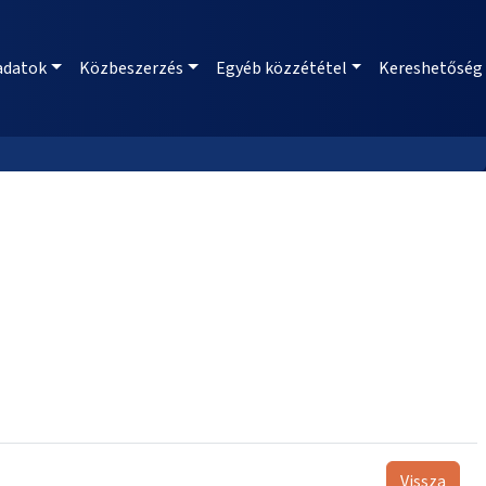
adatok
Közbeszerzés
Egyéb közzététel
Kereshetőség
Vissza