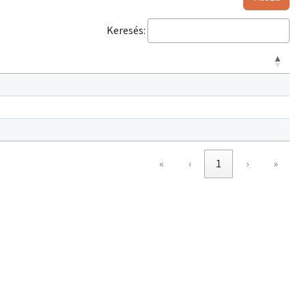
Keresés:
«
‹
1
›
»