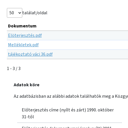
találat/oldal
Dokumentum
Elöterjesztés.pdf
Mellékletek.pdf
tájékoztató váci 36.pdf
1 - 3 / 3
Adatok köre
Az adatbázisban az alábbi adatok találhatók meg a Közgyű
Előterjesztés címe (nyílt és zárt) 1990. október
31-től