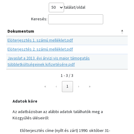
találat/oldal
Keresés:
Dokumentum
Elöterjesztés 1. számú melléklet.pdf
Elöterjesztés 2. számú melléklet.pdf
Javaslat a 2013. évi árvizi vis maior támogatás
többletköltségeinek kifizetésére.pdf
1 - 3 / 3
«
‹
1
›
»
Adatok köre
Az adatbázisban az alábbi adatok találhatók meg a
Közgyűlés üléseiről:
Előterjesztés címe (nyílt és zárt) 1990. október 31-