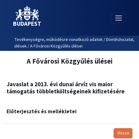
BUDAPEST
Tevékenységre, működésre vonatkozó adatok / Döntéshozatal,
ülések / A Fővárosi Közgyűlés ülései
A Fővárosi Közgyűlés ülései
Javaslat a 2013. évi dunai árvíz vis maior
támogatás többletköltségeinek kifizetésére
Előterjesztés és mellékletei
Vissza