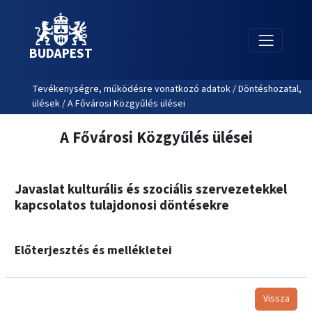
BUDAPEST
Tevékenységre, működésre vonatkozó adatok / Döntéshozatal,
ülések / A Fővárosi Közgyűlés ülései
A Fővárosi Közgyűlés ülései
Javaslat kulturális és szociális szervezetekkel
kapcsolatos tulajdonosi döntésekre
Előterjesztés és mellékletei
Vissza