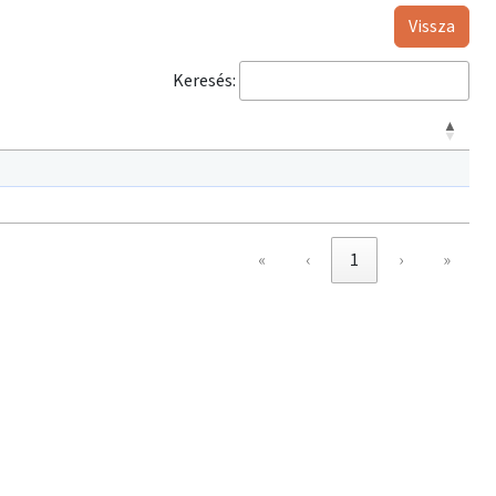
Vissza
Keresés:
«
‹
1
›
»