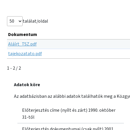
találat/oldal
Dokumentum
Aláírt_TSZ.pdf
tajekozatato.pdf
1 - 2 / 2
Adatok köre
Az adatbázisban az alábbi adatok találhatók meg a Közgyű
Előterjesztés címe (nyílt és zárt) 1990. október
31-től
Előterjesztés dokumentumai (csak nyílt) 2001.