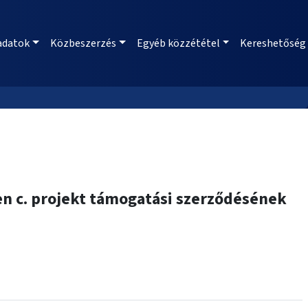
adatok
Közbeszerzés
Egyéb közzététel
Kereshetőség
en c. projekt támogatási szerződésének