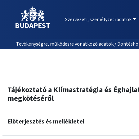
Szervezeti, személyzeti adatok
BUDAPEST
Tevékenységre, működésre vonatkozó adatok / Döntéshozat
Tájékoztató a Klímastratégia és Éghajl
megkötéséről
Előterjesztés és mellékletei