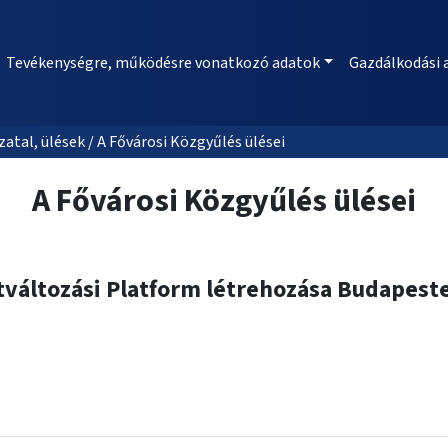
Tevékenységre, működésre vonatkozó adatok
Gazdálkodási 
al, ülések / A Fővárosi Közgyűlés ülései
A Fővárosi Közgyűlés ülései
atváltozási Platform létrehozása Budapest