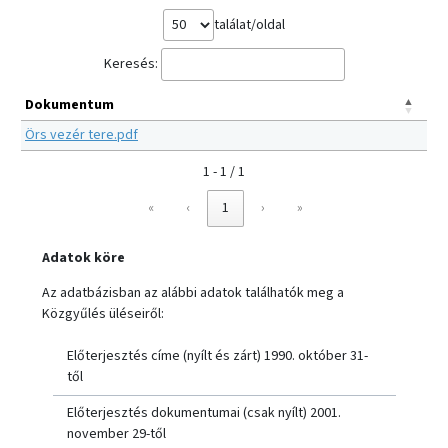
találat/oldal
Keresés:
Dokumentum
Örs vezér tere.pdf
1 - 1 / 1
«
‹
1
›
»
Adatok köre
Az adatbázisban az alábbi adatok találhatók meg a
Közgyűlés üléseiről:
Előterjesztés címe (nyílt és zárt) 1990. október 31-
től
Előterjesztés dokumentumai (csak nyílt) 2001.
november 29-től