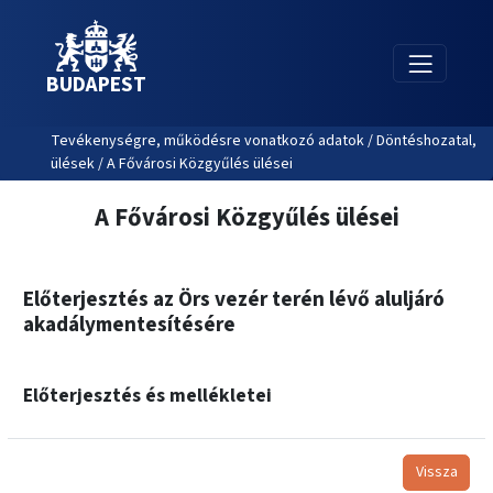
BUDAPEST
Tevékenységre, működésre vonatkozó adatok / Döntéshozatal,
ülések / A Fővárosi Közgyűlés ülései
A Fővárosi Közgyűlés ülései
Előterjesztés az Örs vezér terén lévő aluljáró
akadálymentesítésére
Előterjesztés és mellékletei
Vissza