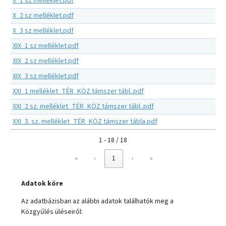
X_1 sz melléklet.pdf
X_2 sz melléklet.pdf
X_3 sz melléklet.pdf
XIX_1 sz melléklet.pdf
XIX_2 sz melléklet.pdf
XIX_3 sz melléklet.pdf
XXI_1 melléklet_TÉR_KÖZ támszer tábl..pdf
XXI_2 sz. melléklet_TÉR_KÖZ támszer tábl..pdf
XXI_3. sz. melléklet_TÉR_KÖZ támszer tábla.pdf
1 - 18 / 18
«
‹
1
›
»
Adatok köre
Az adatbázisban az alábbi adatok találhatók meg a
Közgyűlés üléseiről: