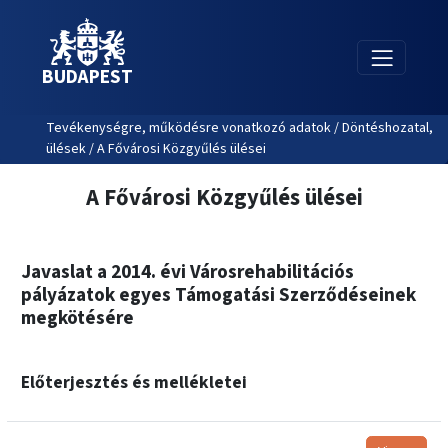
BUDAPEST
Tevékenységre, működésre vonatkozó adatok / Döntéshozatal,
ülések / A Fővárosi Közgyűlés ülései
A Fővárosi Közgyűlés ülései
Javaslat a 2014. évi Városrehabilitációs
pályázatok egyes Támogatási Szerződéseinek
megkötésére
Előterjesztés és mellékletei