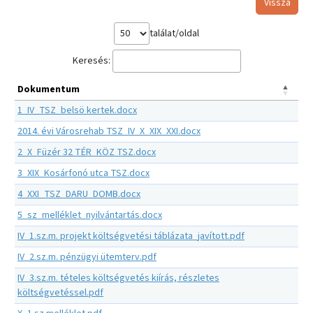
Vissza
találat/oldal
Keresés:
Dokumentum
1_IV_TSZ_belsö kertek.docx
2014. évi Városrehab TSZ_IV_X_XIX_XXI.docx
2_X_Füzér 32 TÉR_KÖZ TSZ.docx
3_XIX_Kosárfonó utca TSZ.docx
4_XXI_TSZ_DARU_DOMB.docx
5_sz_melléklet_nyilvántartás.docx
IV_1.sz.m. projekt költségvetési táblázata_javított.pdf
IV_2.sz.m. pénzügyi ütemterv.pdf
IV_3.sz.m. tételes költségvetés kiírás, részletes
költségvetéssel.pdf