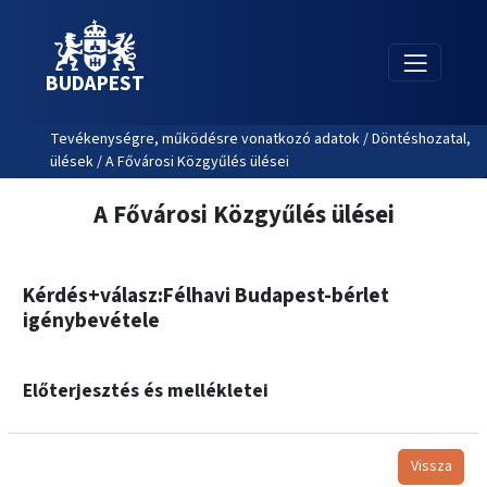
BUDAPEST
Tevékenységre, működésre vonatkozó adatok / Döntéshozatal,
ülések / A Fővárosi Közgyűlés ülései
A Fővárosi Közgyűlés ülései
Kérdés+válasz:Félhavi Budapest-bérlet
igénybevétele
Előterjesztés és mellékletei
Vissza