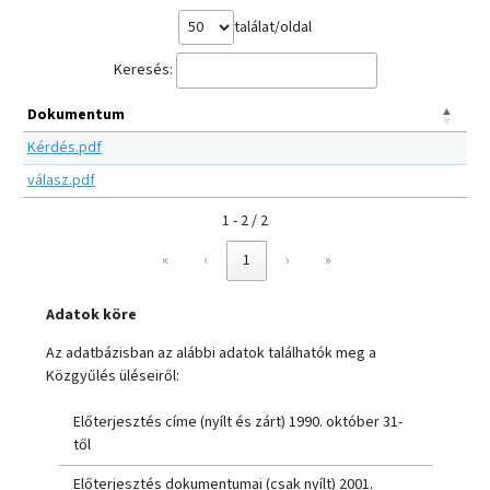
találat/oldal
Keresés:
Dokumentum
Kérdés.pdf
válasz.pdf
1 - 2 / 2
«
‹
1
›
»
Adatok köre
Az adatbázisban az alábbi adatok találhatók meg a
Közgyűlés üléseiről:
Előterjesztés címe (nyílt és zárt) 1990. október 31-
től
Előterjesztés dokumentumai (csak nyílt) 2001.