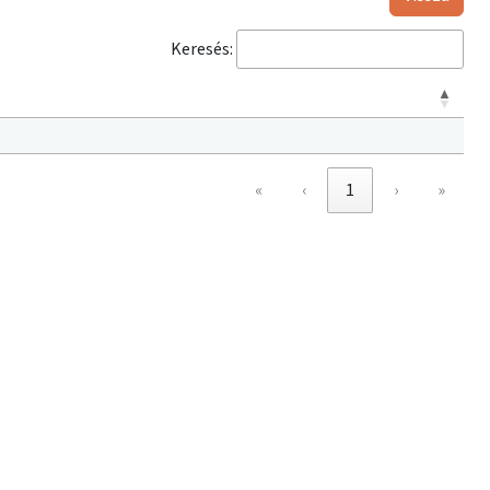
Keresés:
«
‹
1
›
»