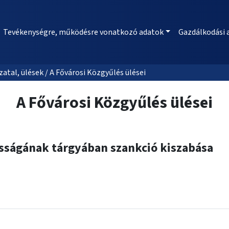
Tevékenységre, működésre vonatkozó adatok
Gazdálkodási 
al, ülések / A Fővárosi Közgyűlés ülései
A Fővárosi Közgyűlés ülései
ásságának tárgyában szankció kiszabása