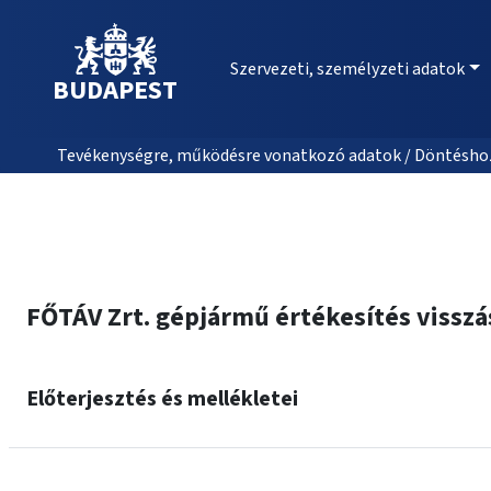
Szervezeti, személyzeti adatok
BUDAPEST
Tevékenységre, működésre vonatkozó adatok / Döntéshozat
FŐTÁV Zrt. gépjármű értékesítés vissz
Előterjesztés és mellékletei