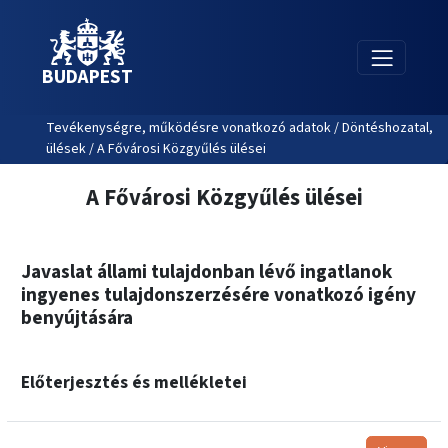
BUDAPEST
Tevékenységre, működésre vonatkozó adatok / Döntéshozatal,
ülések / A Fővárosi Közgyűlés ülései
A Fővárosi Közgyűlés ülései
Javaslat állami tulajdonban lévő ingatlanok
ingyenes tulajdonszerzésére vonatkozó igény
benyújtására
Előterjesztés és mellékletei