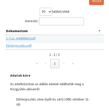
Vissza
találat/oldal
Keresés:
Dokumentum
1-7.sz. melléklet.pdf
Elöterjesztés.pdf
1 - 2 / 2
«
‹
1
›
»
Adatok köre
Az adatbázisban az alábbi adatok találhatók meg a
Közgyűlés üléseiről:
Előterjesztés címe (nyílt és zárt) 1990. október 31-
től