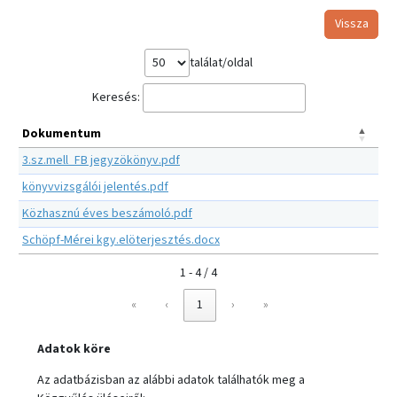
Vissza
találat/oldal
Keresés:
Dokumentum
3.sz.mell_FB jegyzökönyv.pdf
könyvvizsgálói jelentés.pdf
Közhasznú éves beszámoló.pdf
Schöpf-Mérei kgy.elöterjesztés.docx
1 - 4 / 4
«
‹
1
›
»
Adatok köre
Az adatbázisban az alábbi adatok találhatók meg a