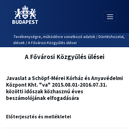
BUDAPEST
Tevékenységre, működésre vonatkozó adatok / Döntéshozatal,
ülések / A Fővárosi Közgyűlés ülései
A Fővárosi Közgyűlés ülései
Javaslat a Schöpf-Mérei Kórház és Anyavédelmi
Központ Kht. "va" 2015.08.01-2016.07.31.
közötti időszak közhasznú éves
beszámolójának elfogadására
Előterjesztés és mellékletei