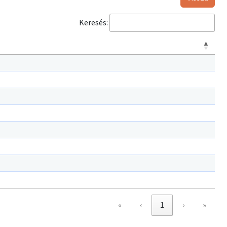
Keresés:
«
‹
1
›
»