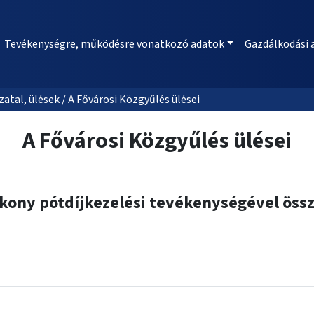
Tevékenységre, működésre vonatkozó adatok
Gazdálkodási 
al, ülések / A Fővárosi Közgyűlés ülései
A Fővárosi Közgyűlés ülései
tékony pótdíjkezelési tevékenységével öss