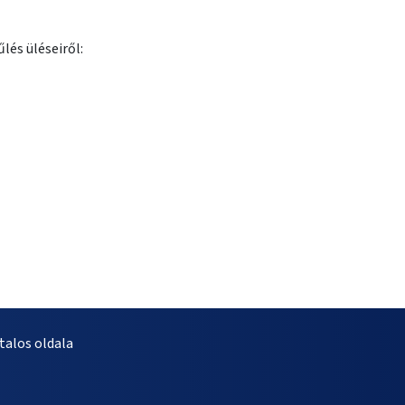
lés üléseiről:
alos oldala