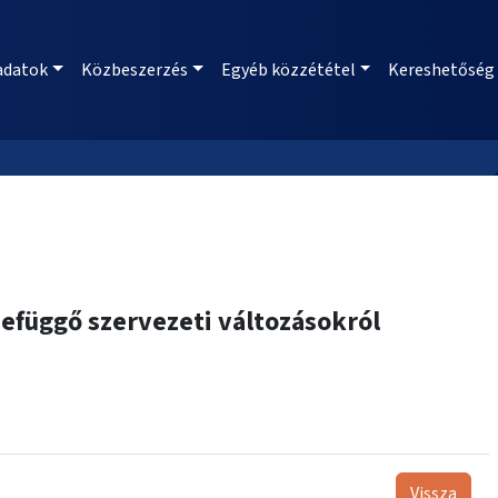
adatok
Közbeszerzés
Egyéb közzététel
Kereshetőség
zefüggő szervezeti változásokról
Vissza