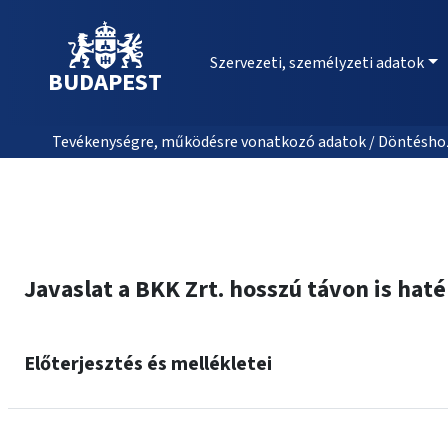
Szervezeti, személyzeti adatok
BUDAPEST
Tevékenységre, működésre vonatkozó adatok / Döntéshozat
Javaslat a BKK Zrt. hosszú távon is ha
Előterjesztés és mellékletei