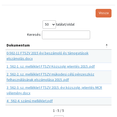
Vissza
találat/oldal
Keresés:
Dokumentum
0-562-11 FTSZV 2015 évi beszámoló és támogatások
elszámolás.docx
1_562-1. sz. melléklet FTSZV Közszolg jelentés 2015..pdf
2_562-2. sz. melléklet FTSZV mükodesi célú pénzeszköz
felhasználásának elszámolása 2015..pdf
3_562-3. sz. melléklet FTSZV 2015. évi közszolg. jelentés MCR
vélemény.docx
4_ 562-4. számú melléklet.pdf
1 - 5 / 5