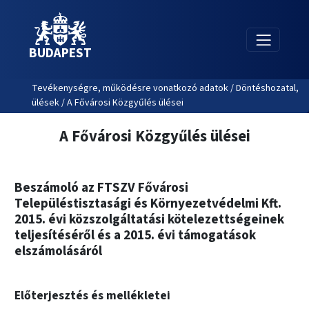
BUDAPEST
Tevékenységre, működésre vonatkozó adatok / Döntéshozatal,
ülések / A Fővárosi Közgyűlés ülései
A Fővárosi Közgyűlés ülései
Beszámoló az FTSZV Fővárosi
Településtisztasági és Környezetvédelmi Kft.
2015. évi közszolgáltatási kötelezettségeinek
teljesítéséről és a 2015. évi támogatások
elszámolásáról
Előterjesztés és mellékletei