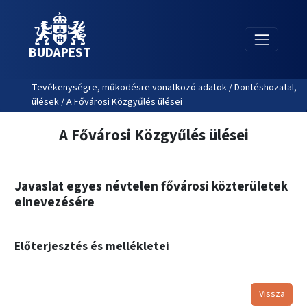
BUDAPEST
Tevékenységre, működésre vonatkozó adatok / Döntéshozatal,
ülések / A Fővárosi Közgyűlés ülései
A Fővárosi Közgyűlés ülései
Javaslat egyes névtelen fővárosi közterületek
elnevezésére
Előterjesztés és mellékletei
Vissza