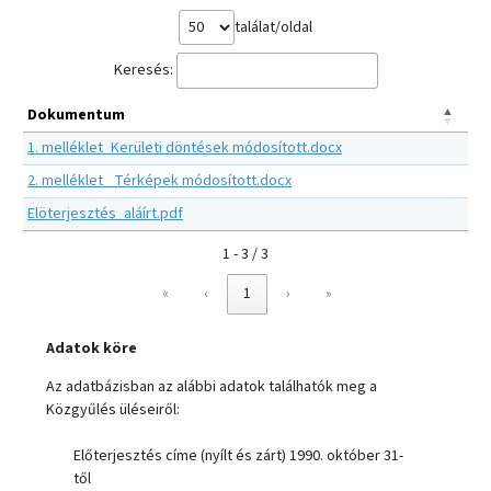
találat/oldal
Keresés:
Dokumentum
1. melléklet_Kerületi döntések módosított.docx
2. melléklet_ Térképek módosított.docx
Elöterjesztés_aláírt.pdf
1 - 3 / 3
«
‹
1
›
»
Adatok köre
Az adatbázisban az alábbi adatok találhatók meg a
Közgyűlés üléseiről:
Előterjesztés címe (nyílt és zárt) 1990. október 31-
től