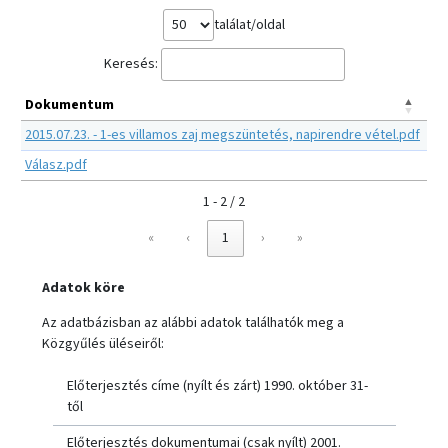
találat/oldal
Keresés:
Dokumentum
2015.07.23. - 1-es villamos zaj megszüntetés, napirendre vétel.pdf
Válasz.pdf
1 - 2 / 2
«
‹
1
›
»
Adatok köre
Az adatbázisban az alábbi adatok találhatók meg a
Közgyűlés üléseiről:
Előterjesztés címe (nyílt és zárt) 1990. október 31-
től
Előterjesztés dokumentumai (csak nyílt) 2001.