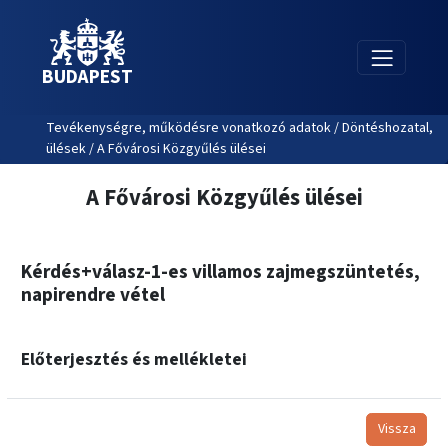
BUDAPEST
Tevékenységre, működésre vonatkozó adatok / Döntéshozatal,
ülések / A Fővárosi Közgyűlés ülései
A Fővárosi Közgyűlés ülései
Kérdés+válasz-1-es villamos zajmegszüntetés,
napirendre vétel
Előterjesztés és mellékletei
Vissza